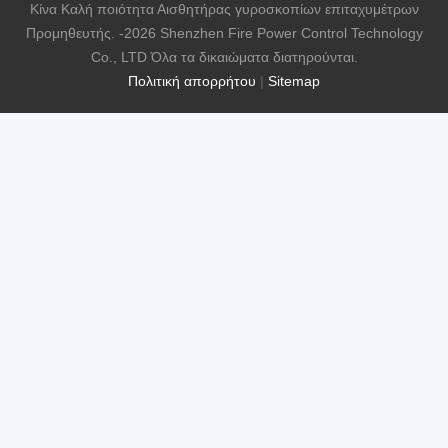
Κίνα Καλή ποιότητα Αισθητήρας γυροσκοπίων επιταχυμέτρων
Προμηθευτής. -2026 Shenzhen Fire Power Control Technology
Co., LTD Όλα τα δικαιώματα διατηρούνται.
Πολιτική απορρήτου
|
Sitemap