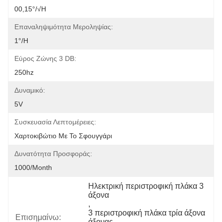
00,15°/√h
Επαναληψιμότητα Μεροληψίας:
1°/h
Εύρος Ζώνης 3 DB:
250hz
Δυναμικό:
5V
Συσκευασία Λεπτομέρειες:
Χαρτοκιβώτιο Με Το Σφουγγάρι
Δυνατότητα Προσφοράς:
1000/Month
Ηλεκτρική περιστροφική πλάκα 3 
άξονα
, 
3 περιστροφική πλάκα τρία άξονα 
Επισημαίνω:
άξονας