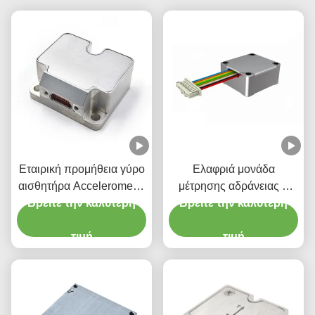
Εταιρική προμήθεια γύρο
Ελαφριά μονάδα
αισθητήρα Accelerometer
μέτρησης αδράνειας 6
Βρείτε την καλύτερη
Stim300 IMU
Βρείτε την καλύτερη
αξόνων Γυροσκόπιο
αισθητήρα επιταχυντή
τιμή
τιμή