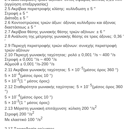
(εγγύηση επεξεργασίας)
2.5 Ακρίβεια περιστροφής κλίσης: κυλίνδωση ± 5 ′′
Στροφή ± 5 ′′
Διάταξη ± 5 ′′
2.6 Κοντοστρώσεις τριών άξων: άξονας κυλίνδρου και άξονας
διαστάσεως ± 5 ′′
2.7 Ακρίβεια θέσης γωνιακής θέσης τριών αξόνων: ± 6 ′′
2.8 Ανάλυση της μέτρησης γωνιακής θέσης σε τρεις άξονες: 0,36 ′
′
2.9 Περιοχή περιστροφής τριών αξόνων: συνεχής περιστροφή
τριών αξόνων
2.10 Περιοχή γωνιακής ταχύτητας: ρολό ± 0,001 °/s ~ 400 °/s
Στροφή ± 0,001 °/s ~ 400 °/s
Αζιμούθ ± 0,001 °/s-200 °/s
- 5
2.11 Ακρίβεια γωνιακής ταχύτητας: 5 × 10
(μέσος όρος 360 °)
- 4
5 × 10
(μέσος όρος 10 °)
-3
5 × 10
(1 ° μέσος όρος)
- 5
2.12 Σταθερότητα γωνιακής ταχύτητας: 5 × 10
(μέσος όρος 360
°)
- 4
5 × 10
(μέσος όρος 10 °)
-3
5 × 10
(1 ° μέσος όρος)
2
2.13 Μέγιστη γωνιακή επιτάχυνση: κύλιση 200 °/s
2
Στροφή 200 °/s
2
Με ελαστικό 100 °/s
2.17 Τροφοδοσία ρεύματος