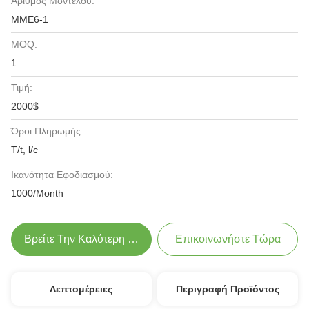
Αριθμός Μοντέλου:
ΜΜΕ6-1
MOQ:
1
Τιμή:
2000$
Όροι Πληρωμής:
T/t, l/c
Ικανότητα Εφοδιασμού:
1000/Month
Βρείτε Την Καλύτερη Τιμή
Επικοινωνήστε Τώρα
Λεπτομέρειες
Περιγραφή Προϊόντος