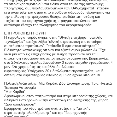
τα οποία χρησιμοποιούνται ειδικά στον τομέα της αυτόνομης
πλοήγησης, συμπεριλαμβανομένων των UAV,οχήματαΗ εταιρεία
έχει αναπτύξει μια σειρά από προϊόντα αδρανούς πλοήγησης για
την επίλυση της τρέχουσας θέσης.τρισδιάστατη στάση και
ταχύτητα του φορτηγού χρήστη, πραγματοποιώντας τον
αυτόνομο έλεγχο της πλοήγησης του αερομεταφορέα.
ΕΠΙΤΡΟΠΟΙΗΣΗ ΠΟΥΡΗ
Η τεχνολογία πυρός ανήκει στην "εθνική επιχείρηση υψηλής
τεχνολογίας" και έχει λάβει "εθνική στρατιωτική πιστοποίηση
συστήματος προτύπων", "επίπεδο II εμπιστευτικότητας","
Ειδικότητα κατασκευής όπλων και εξοπλισμού (κλάση Α) "Έχει
γίνει μία από τις επιχειρήσεις με πλήρη προσόντα για την
απόκτηση τεσσάρων πιστοποιητικών στρατιωτικής βιομηχανίας
στο Σένζεν.συμπεριλαμβανομένων 3 ευρεσιτεχνιών εφευρέσεων, 4
μοντέλα χρησιμότητας και άλλα διπλώματα
ευρεσιτεχνίας.Υπάρχουν 20+ διπλώματα ευρεσιτεχνίας, και 5
διπλώματα ευρεσιτεχνίας εθνικής άμυνας έχουν υποβληθεί.
Πολιτική Ανάπτυξης: Μία Καρδιά, Δύο Ενσωμάτωση, Τρία Ηγετικά
Τέσσερα Αυτονομία
"Μια Καρδιά"
Αφοσιωμένοι στον πατριωτισμό και στην υπηρεσία της χώρας, και
ειλικρινά εκπληρώνουν την αποστολή της ενίσχυσης της χώρας.
"Δύο ολοκλήρωση"
Εφαρμογή του νέου τρόπου ανάπτυξης της "αστικής-
στρατιωτικής ολοκλήρωσης" και της "βιομηχανικής
ολοκλήρωσης".