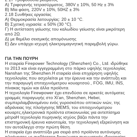
Α) Τριφογενής τετρασύρματος, 380V ± 10%, 50 Hz ± 3%
Β) Μία φάση, 220V ± 10%, 50HZ ± 3%
2.18 Συνθήκες εργασίας
Α) Θερμοκρασία λειτουργίας: 20 ± 10 °C.
Β) Σχετική υγρασία: ≤ 50% (30 °C).
Γ) Η αντίσταση γείωσης του καλωδίου γείωσης είναι μικρότερη
από 2Ω.
Δ) με θεμέλιο σεισμικής απομόνωσης
Ε) Δεν υπάρχει ισχυρή ηλεκτρομαγνητική παρεμβολή γύρω.
ΓΙΑ ΤΗΝ ΠΟΥΡΗ
Η εταιρεία Firepower Technology (Shenzhen) Co., Ltd. ιδρύθηκε
το 2013 και είναι εγγεγραμμένη στο πάρκο υψηλής τεχνολογίας
Nanshan της Shenzhen.Η εταιρεία είναι επιχείρηση υψηλής
τεχνολογίας που ασχολείται με την έρευνα και την ανάπτυξη και
την παραγωγή επιταχυνόμετρου κουαρτσού., FOG, IMU, INS,
πίνακας τιμών και άλλα προϊόντα.
Η τεχνολογία Firewpower έχει επενδύσει σε αρκετές αυτόματες
γραμμές παραγωγής στο Xi'an, Shenzhen, Hebei,
συμπεριλαμβανομένου ενός γυροσκόπου οπτικών ινών, της
αδράνειας της πλοήγησης MEMS, του επιταχυνόμετρου
κουαρτς,ηλεκτρονικά προϊόντα επικοινωνίας για αντεπίσημα
μέτραΗ τεχνολογία πυρηνικής ισχύος βάζει πάντα την
επιστημονική έρευνα καινοτομία, την τεχνολογική εξερεύνηση και
τον αυτοέλεγχο στην πρώτη θέση.
Η εταιρεία έχει αναπτύξει μια σειρά από προϊόντα αυτόνομης
πλοήγησης με ανεξάρτητα δικαιώματα πνευματικής ιδιοκτησίας,