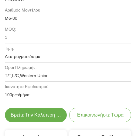
Αριθμός Μοντέλου:
Μ6-80
MOQ:
1
Τιμή:
Διαπραγματεύσιμα
Όροι Πληρωμής:
T/T,L/C,Western Union
Ικανότητα Εφοδιασμού:
100pcs/μήνα
Βρείτε Την Καλύτερη Τιμή
Επικοινωνήστε Τώρα