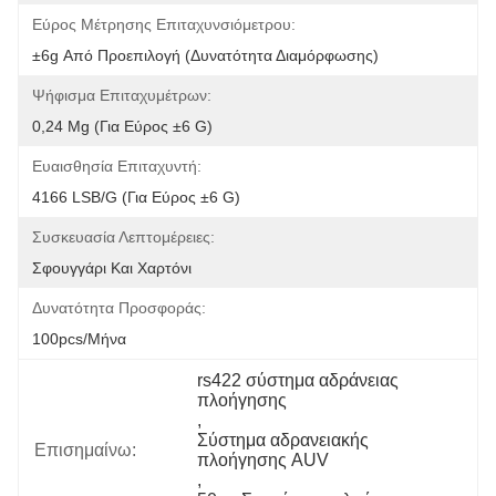
Εύρος Μέτρησης Επιταχυνσιόμετρου:
±6g Από Προεπιλογή (Δυνατότητα Διαμόρφωσης)
Ψήφισμα Επιταχυμέτρων:
0,24 Mg (για Εύρος ±6 G)
Ευαισθησία Επιταχυντή:
4166 LSB/g (για Εύρος ±6 G)
Συσκευασία Λεπτομέρειες:
Σφουγγάρι Και Χαρτόνι
Δυνατότητα Προσφοράς:
100pcs/μήνα
rs422 σύστημα αδράνειας 
πλοήγησης
, 
Σύστημα αδρανειακής 
Επισημαίνω:
πλοήγησης AUV
, 