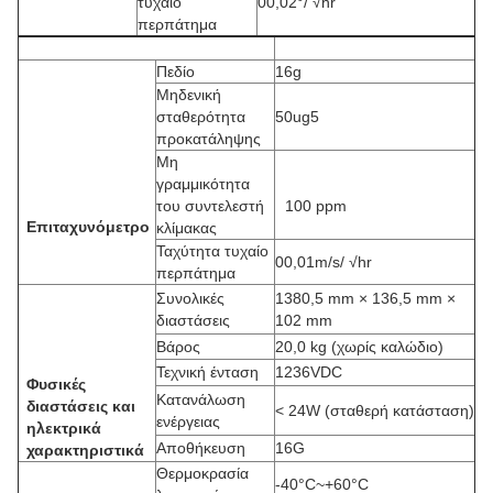
τυχαίο
00,02°/ √hr
περπάτημα
Πεδίο
16g
Μηδενική
σταθερότητα
50ug5
προκατάληψης
Μη
γραμμικότητα
του συντελεστή
100 ppm
Επιταχυνόμετρο
κλίμακας
Ταχύτητα τυχαίο
00,01m/s/ √hr
περπάτημα
Συνολικές
1380,5 mm × 136,5 mm ×
διαστάσεις
102 mm
Βάρος
20,0 kg (χωρίς καλώδιο)
Τεχνική ένταση
1236VDC
Φυσικές
Κατανάλωση
διαστάσεις και
< 24W (σταθερή κατάσταση)
ενέργειας
ηλεκτρικά
Αποθήκευση
16G
χαρακτηριστικά
Θερμοκρασία
-40°C~+60°C