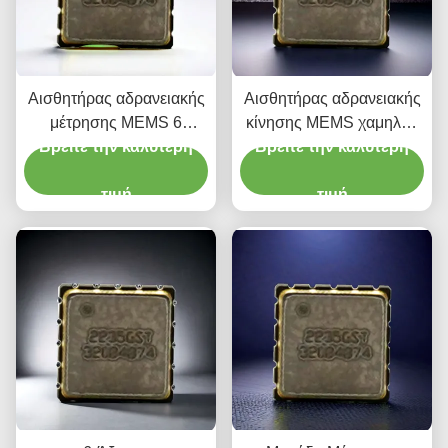
Αισθητήρας αδρανειακής
Αισθητήρας αδρανειακής
μέτρησης MEMS 6
κίνησης MEMS χαμηλού
Βρείτε την καλύτερη
αξόνων για Γεωργικά
Βρείτε την καλύτερη
θορύβου με σταθερή
UAV
απόδοση
τιμή
τιμή