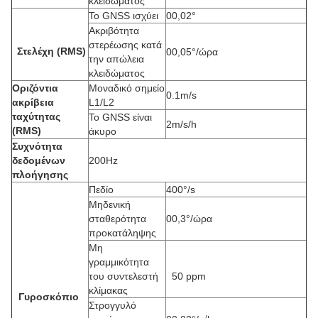
κλειδώματος
Το GNSS ισχύει
00,02°
Ακριβότητα
στερέωσης κατά
Στελέχη (RMS)
00,05°/ώρα
την απώλεια
κλειδώματος
Οριζόντια
Μοναδικό σημείο
0.1m/s
ακρίβεια
L1/L2
ταχύτητας
Το GNSS είναι
2m/s/h
(RMS)
άκυρο
Συχνότητα
δεδομένων
200Hz
πλοήγησης
Πεδίο
400°/s
Μηδενική
σταθερότητα
00,3°/ώρα
προκατάληψης
Μη
γραμμικότητα
του συντελεστή
50 ppm
κλίμακας
Γυροσκόπιο
Στρογγυλό