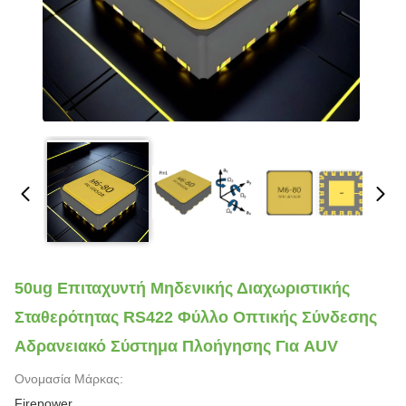
50ug Επιταχυντή Μηδενικής Διαχωριστικής
Σταθερότητας RS422 Φύλλο Οπτικής Σύνδεσης
Αδρανειακό Σύστημα Πλοήγησης Για AUV
Ονομασία Μάρκας:
Firepower