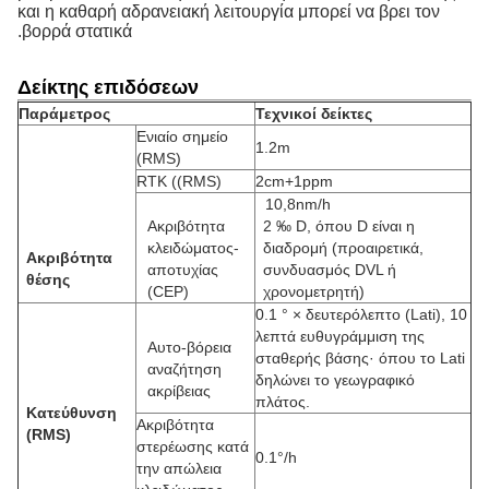
και η καθαρή αδρανειακή λειτουργία μπορεί να βρει τον
βορρά στατικά.
Δείκτης επιδόσεων
Παράμετρος
Τεχνικοί δείκτες
Ενιαίο σημείο
1.2m
(RMS)
RTK ((RMS)
2cm+1ppm
10,8nm/h
Ακριβότητα
2 ‰ D, όπου D είναι η
κλειδώματος-
διαδρομή (προαιρετικά,
Ακριβότητα
αποτυχίας
συνδυασμός DVL ή
θέσης
(CEP)
χρονομετρητή)
0.1 ° × δευτερόλεπτο (Lati), 10
λεπτά ευθυγράμμιση της
Αυτο-βόρεια
σταθερής βάσης· όπου το Lati
αναζήτηση
δηλώνει το γεωγραφικό
ακρίβειας
πλάτος.
Κατεύθυνση
Ακριβότητα
(RMS)
στερέωσης κατά
0.1°/h
την απώλεια