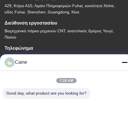
429, Κτίριο Α10, Λιμάνι Πληροφοριών Fuhai, κοινότητα Xinhe,
οδός Fuhai, Shenzhen, Guangdong, Κίνα
Διεύθυνση εργοστασίου
Βιομηχανικό πάρκο μηχανών CNT, ανατολικός δρόμος Youyi,
Πεκίνο
Τηλεφώνημα
86-755-23097872
Caine
7:18 AM
Κίνα Καλή ποιότητα Αισθητήρας γυροσκοπίων επιταχυμέτρων
Good day, what product are you looking for?
Προμηθευτής. -2026 Shenzhen Fire Power Control Technology
Co., LTD Όλα τα δικαιώματα διατηρούνται.
Πολιτική απορρήτου
|
Sitemap