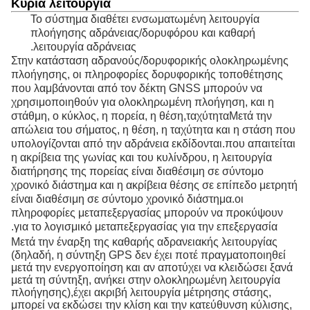
Κύρια λειτουργία
Το σύστημα διαθέτει ενσωματωμένη λειτουργία
πλοήγησης αδράνειας/δορυφόρου και καθαρή
λειτουργία αδράνειας.
Στην κατάσταση αδρανούς/δορυφορικής ολοκληρωμένης
πλοήγησης, οι πληροφορίες δορυφορικής τοποθέτησης
που λαμβάνονται από τον δέκτη GNSS μπορούν να
χρησιμοποιηθούν για ολοκληρωμένη πλοήγηση, και η
στάθμη, ο κύκλος, η πορεία, η θέση,ταχύτηταΜετά την
απώλεια του σήματος, η θέση, η ταχύτητα και η στάση που
υπολογίζονται από την αδράνεια εκδίδονται.που απαιτείται
η ακρίβεια της γωνίας και του κυλίνδρου, η λειτουργία
διατήρησης της πορείας είναι διαθέσιμη σε σύντομο
χρονικό διάστημα και η ακρίβεια θέσης σε επίπεδο μετρητή
είναι διαθέσιμη σε σύντομο χρονικό διάστημα.οι
πληροφορίες μεταπεξεργασίας μπορούν να προκύψουν
για το λογισμικό μεταπεξεργασίας για την επεξεργασία.
Μετά την έναρξη της καθαρής αδρανειακής λειτουργίας
(δηλαδή, η σύντηξη GPS δεν έχει ποτέ πραγματοποιηθεί
μετά την ενεργοποίηση και αν αποτύχει να κλειδώσει ξανά
μετά τη σύντηξη, ανήκει στην ολοκληρωμένη λειτουργία
πλοήγησης),έχει ακριβή λειτουργία μέτρησης στάσης,
μπορεί να εκδώσει την κλίση και την κατεύθυνση κύλισης,