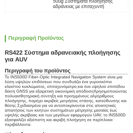
50ug Συστήματα πλοήγησης 
αδράνειας με επιταχυντή
Περιγραφή Προϊόντος
RS422 Σύστημα αδρανειακής πλοήγησης
για AUV
Περιγραφή του προϊόντος
Το INS500D Fiber-Optic Integrated Navigation System είναι μια
λύση υψηλών επιδόσεων που συνδυάζει ένα γυροσκόπιο
κλειστού κυκλώματος, επιταχυνόμετρο,και ένα υψηλού επιπέδου
δέκτη GNSS για εξαιρετική οικονομική απόδοσηΧρησιμοποιώντας
πολυαισθητηριακή σύντηξη και προηγμένους αλγόριθμους
πλοήγησης, παρέχει ακριβείς μετρήσεις στάσης, κατεύθυνσης και
θέσης.Σχεδιασμένα για να ανταποκρίνονται στις απαιτητικές
απαιτήσεις των κινητών συστημάτων μέτρησης μεσαίας έως
υψηλής ακρίβειας και των μεγάλων εφαρμογών UAV, το INS500D
εξασφαλίζει αξιόπιστη και ακριβή πλοήγηση σε περίπλοκα
περιβάλλοντα.