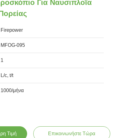
υροσκόπιο Για Ναυσιπλοΐα
Πορείας
Firepower
MFOG-095
1
L/c, t/t
1000/μήνα
ερη Τιμή
Επικοινωνήστε Τώρα