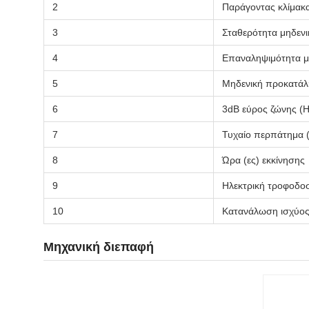
2
Παράγοντας κλίμακα
3
Σταθερότητα μηδενι
4
Επαναληψιμότητα μ
5
Μηδενική προκατάλη
6
3dB εύρος ζώνης (H
7
Τυχαίο περπάτημα (
8
Ώρα (ες) εκκίνησης
9
Ηλεκτρική τροφοδοσ
10
Κατανάλωση ισχύος
Μηχανική διεπαφή