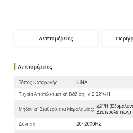
Λεπτομέρειες
Περιγ
Λεπτομέρειες
Τόπος Καταγωγής:
ΚΙΝΑ
Τυχαία Αποτελεσματική Βάδιση:
≤ 0,02°/√h
≤2°/h (εξομάλυνσ
Μηδενική Σταθερότητα Μεροληψίας:
Δευτερολέπτων)
Δόνηση:
20~2000Hz