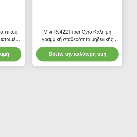
 οπτικού
Μίνι Rs422 Fiber Gyro Καλή μη
ωματωμένα
γραμμική σταθερότητα μηδενικής
Fizoptika
μεροληψίας
τιμή
Βρείτε την καλύτερη τιμή