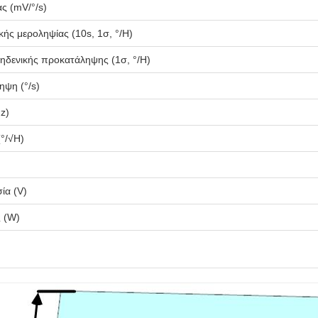
ς (mV/°/s)
κής μεροληψίας (10s, 1σ, °/H)
ηδενικής προκατάληψης (1σ, °/H)
ψη (°/s)
z)
°/√H)
ία (V)
 (W)