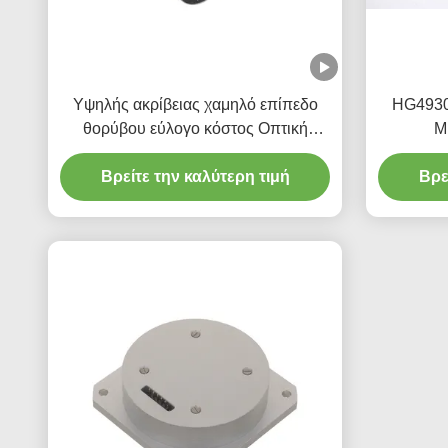
Υψηλής ακρίβειας χαμηλό επίπεδο
HG4930
θορύβου εύλογο κόστος Οπτική
M
αισθητήρας γυροσκόπησης
Προσανατ
Βρείτε την καλύτερη τιμή
Βρε