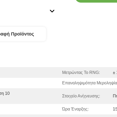
ραφή Προϊόντος
Μετρώντας Το RNG:
± 
Επαναληψιμότητα Μεροληψία
η 10 
Στοιχείο Ανίχνευσης:
Π
Ώρα Έναρξης:
1