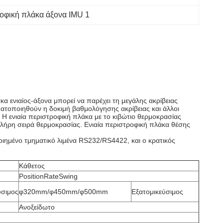
οφική πλάκα άξονα IMU 1
α ενιαίος-άξονα μπορεί να παρέχει τη μεγάλης ακρίβειας
ματοποιηθούν η δοκιμή βαθμολόγησης ακρίβειας και άλλοι
. Η ενιαία περιστροφική πλάκα με το κιβώτιο θερμοκρασίας
πλήρη σειρά θερμοκρασίας. Ενιαία περιστροφική πλάκα θέσης
ποιημένο τμηματικό λιμένα RS232/RS4422, και ο κρατικός
Κάθετος
PositionRateSwing
ύσιμος
φ320mm/φ450mm/φ500mm
Εξατομικεύσιμος
Ανοξείδωτο