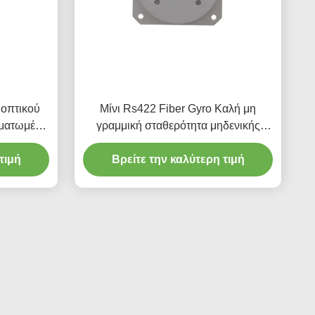
 οπτικού
Μίνι Rs422 Fiber Gyro Καλή μη
ωματωμένα
γραμμική σταθερότητα μηδενικής
Fizoptika
μεροληψίας
τιμή
Βρείτε την καλύτερη τιμή