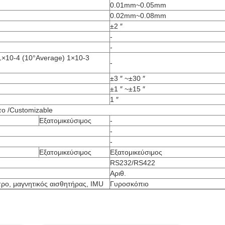
0.01mm~0.05mm
0.02mm~0.08mm
±2 ″
-
-
1×10-4 (10°Average) 1×10-3
-
±3 ″ ~±30 ″
±1 ″ ~±15 ″
1 ″
το /Customizable
Εξατομικεύσιμος
-
-
-
Εξατομικεύσιμος
Εξατομικεύσιμος
RS232/RS422
Αριθ.
τρο, μαγνητικός αισθητήρας, IMU
Γυροσκόπιο