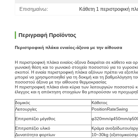
Επισημαίνω:
Κάθετη 1 περιστροφική πλ
Περιγραφή Προϊόντος
Περιστροφική πλάκα ενιαίος-άξονα με την αίθουσα
Η περιστροφική πλάκα ενιαίος-άξονα διαιρείται σε κάθετο και 
γωνιακή θέση και το γωνιακό στοιχείο ποσοστού για το γυροσκ
σκοποί. Η ενιαία περιστροφική πλάκα αξόνων πρέπει να εξοπλιστ
μπορεί να χρησιμοποιηθεί για τη δοκιμή και τη βαθμολόγηση 
ποσοστού άξονα με την αίθουσα θερμοκρασίας
Η περιστροφική πλάκα είναι κύρια των λειτουργιών ποσοστού κα
έλεγχος και η απόκτηση στοιχείων θα μπορούσαν να προχωρη
δομικός
Κάθετος
Λειτουργίες
PositionRateSwing
Επιτραπέζιο μέγεθος
φ320mm/φ450mm/φ5
Επιτραπέζιο υλικό
Κράμα ανοξείδωτου/αργ
Δυνατότητα φορτίων
10~30kg (εξατομικεύσιμ