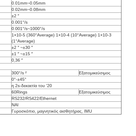
0.01mm~0.05mm
0.02mm~0.08mm
±2 ″
0.001°/s
0.001°/s~1000°/s
1×10-5 (360°Average) 1×10-4 (10°Average) 1×10-3
(1°Average)
±2 ″ ~±30 ″
±1 ″ ~±15 ″
0,36 ″
300°/s ²
Εξατομικεύσιμος
0°-±45°
η 2s-δεκαετία του '20
60Rings
Εξατομικεύσιμος
RS232/RS422/Ethernet
ΝΑΙ
Γυροσκόπιο, μαγνητικός αισθητήρας, IMU