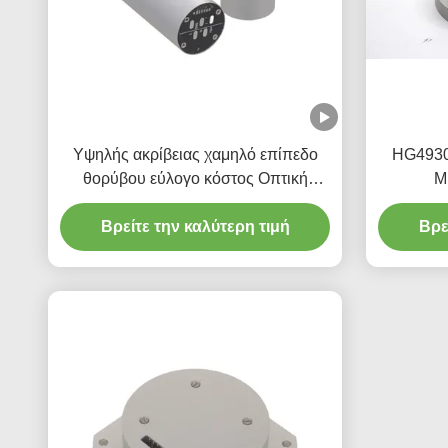
Υψηλής ακρίβειας χαμηλό επίπεδο
HG4930
θορύβου εύλογο κόστος Οπτική
M
αισθητήρας γυροσκόπησης
Προσανατ
Βρείτε την καλύτερη τιμή
Βρε