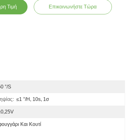
ερη Τιμή
Επικοινωνήστε Τώρα
0 °/s
ηψίας:
≤1 °/h, 10s, 1σ
±0,25V
φουγγάρι Και Κουτί