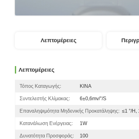
Λεπτομέρειες
Περιγ
Λεπτομέρειες
Τόπος Καταγωγής:
ΚΙΝΑ
Συντελεστής Κλίμακας:
6±0,6mv/°/s
Επαναληψιμότητα Μηδενικής Προκατάληψης:
≤1 °/h,
Κατανάλωση Ενέργειας:
1W
Δυνατότητα Προσφοράς:
100