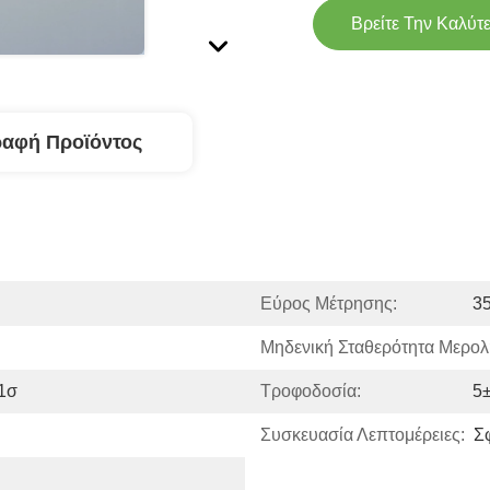
Βρείτε Την Καλύτ
ραφή Προϊόντος
Εύρος Μέτρησης:
35
Μηδενική Σταθερότητα Μερολ
 1σ
Τροφοδοσία:
5
Συσκευασία Λεπτομέρειες:
Σ