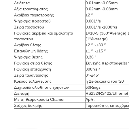
Λειότητα
0.01mm~0.05mm
Αξία τραντάγματος
0.02mm~0.08mm
Ακρίβεια περιστροφής
±2 ″
Ψήφισμα ποσοστού
0.001°/s
Σειρά ποσοστού
0.001°/s~1000°/s
Γωνιακές ακρίβεια και ομαλότητα
1×10-5 (360°Average) 
ποσοστού
(1°Average)
Ακρίβεια θέσης
±2 ″ ~±30 ″
Επανάληψη θέσης
±1 ″ ~±15 ″
Ψήφισμα θέσης
0,36 ″
Γωνιακή σειρά θέσης
Συνεχής περιστραφείτε 
Γωνιακή επιτάχυνση
300°/s ²
Σειρά ταλάντευσης
0°-±45°
Κύκλος ταλάντευσης
η 2s-δεκαετία του '20
Δαχτυλίδι ολίσθησης χρηστών
60Rings
Διεπαφή
RS232/RS422/Ethernet
Με τη θερμοκρασία Chamer
Αριθ.
Στόχος δοκιμής
Γυροσκόπιο, επιταχύμε