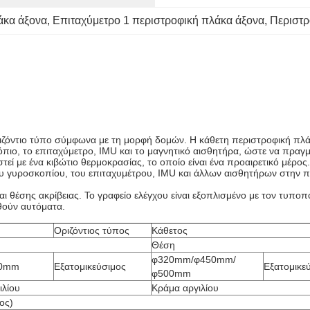
άκα άξονα
, 
Επιταχύμετρο 1 περιστροφική πλάκα άξονα
, 
Περιστρ
οριζόντιο τύπο σύμφωνα με τη μορφή δομών. Η κάθετη περιστροφική πλάκ
όπιο, το επιταχύμετρο, IMU και το μαγνητικό αισθητήρα, ώστε να πραγ
εί με ένα κιβώτιο θερμοκρασίας, το οποίο είναι ένα προαιρετικό μέρος
του γυροσκοπίου, του επιταχυμέτρου, IMU και άλλων αισθητήρων στην 
ι θέσης ακρίβειας. Το γραφείο ελέγχου είναι εξοπλισμένο με τον τυπο
θούν αυτόματα.
Οριζόντιος τύπος
Κάθετος
Θέση
φ320mm/φ450mm/
00mm
Εξατομικεύσιμος
Εξατομικε
φ500mm
ιλίου
Κράμα αργιλίου
ος)