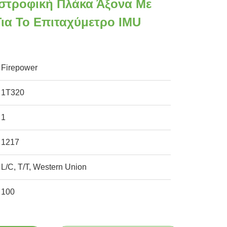
ιστροφική Πλάκα Άξονα Με
Για Το Επιταχύμετρο IMU
Firepower
1T320
1
1217
L/C, T/T, Western Union
100