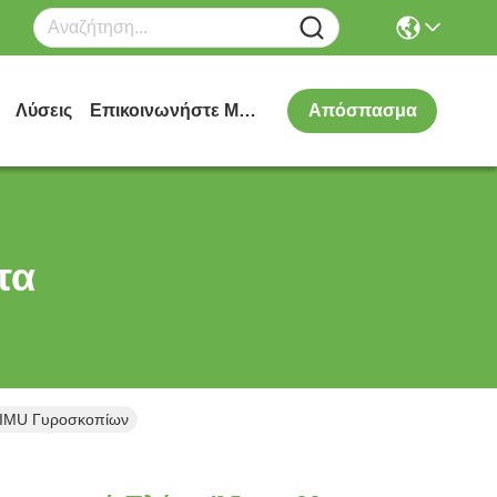
Λύσεις
Επικοινωνήστε Μαζί Μας
Απόσπασμα
τα
ο IMU Γυροσκοπίων