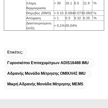
πλήρη
< 30
16.1
6.5
11.9
°/h
θερμοκρασία
Θόρυβος (RMS)
< 0.15
0.084
0.073
0.083
°/s
Απόφαση
< 1
0.3
0.32
0.25
°/h
Διασταυρούμενη
< 0,1%
00,04%
ζεύξη
Ετικέτες:
Γυροσκόπιο Επιταχυμέτρων ADIS16488 IMU
Αδρανής Μονάδα Μέτρησης ΟΜΙΧΛΗΣ IMU
Μικρή Αδρανής Μονάδα Μέτρησης MEMS