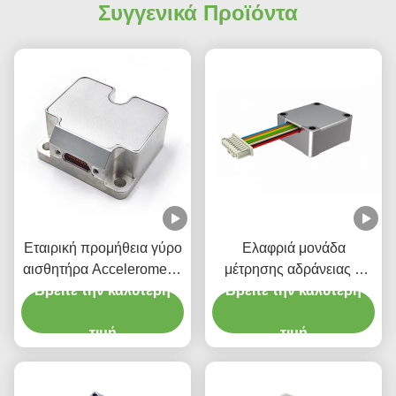
Συγγενικά Προϊόντα
Εταιρική προμήθεια γύρο
Ελαφριά μονάδα
αισθητήρα Accelerometer
μέτρησης αδράνειας 6
Βρείτε την καλύτερη
Stim300 IMU
Βρείτε την καλύτερη
αξόνων Γυροσκόπιο
αισθητήρα επιταχυντή
τιμή
τιμή