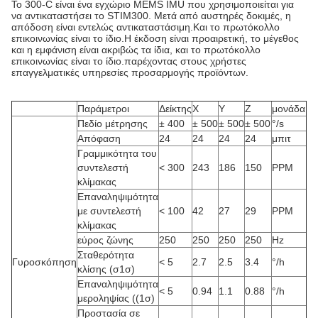
Το 300-C είναι ένα εγχώριο MEMS IMU που χρησιμοποιείται για
να αντικαταστήσει το STIM300. Μετά από αυστηρές δοκιμές, η
απόδοση είναι εντελώς αντικαταστάσιμη.Και το πρωτόκολλο
επικοινωνίας είναι το ίδιο.Η έκδοση είναι προαιρετική, το μέγεθος
και η εμφάνιση είναι ακριβώς τα ίδια, και το πρωτόκολλο
επικοινωνίας είναι το ίδιο.παρέχοντας στους χρήστες
επαγγελματικές υπηρεσίες προσαρμογής προϊόντων.
Παράμετροι
Δείκτης
X
Y
Z
μονάδα
Πεδίο μέτρησης
± 400
± 500
± 500
± 500
°/s
Απόφαση
24
24
24
24
μπιτ
Γραμμικότητα του
συντελεστή
< 300
243
186
150
PPM
κλίμακας
Επαναληψιμότητα
με συντελεστή
< 100
42
27
29
PPM
κλίμακας
εύρος ζώνης
250
250
250
250
Hz
Σταθερότητα
Γυροσκόπηση
< 5
2.7
2.5
3.4
°/h
κλίσης (σ1σ)
Επαναληψιμότητα
< 5
0.94
1.1
0.88
°/h
μεροληψίας ((1σ)
Προστασία σε