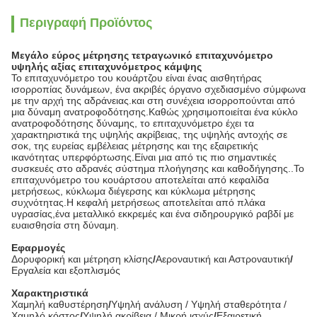
Περιγραφή Προϊόντος
Μεγάλο εύρος μέτρησης τετραγωνικό επιταχυνόμετρο
υψηλής αξίας επιταχυνόμετρος κάμψης
Το επιταχυνόμετρο του κουάρτζου είναι ένας αισθητήρας
ισορροπίας δυνάμεων, ένα ακριβές όργανο σχεδιασμένο σύμφωνα
με την αρχή της αδράνειας.και στη συνέχεια ισορροπούνται από
μια δύναμη ανατροφοδότησης.Καθώς χρησιμοποιείται ένα κύκλο
ανατροφοδότησης δύναμης, το επιταχυνόμετρο έχει τα
χαρακτηριστικά της υψηλής ακρίβειας, της υψηλής αντοχής σε
σοκ, της ευρείας εμβέλειας μέτρησης και της εξαιρετικής
ικανότητας υπερφόρτωσης.Είναι μια από τις πιο σημαντικές
συσκευές στο αδρανές σύστημα πλοήγησης και καθοδήγησης..Το
επιταχυνόμετρο του κουάρτσου αποτελείται από κεφαλίδα
μετρήσεως, κύκλωμα διέγερσης και κύκλωμα μέτρησης
συχνότητας.Η κεφαλή μετρήσεως αποτελείται από πλάκα
υγρασίας,ένα μεταλλικό εκκρεμές και ένα σιδηρουργικό ραβδί με
ευαισθησία στη δύναμη.
Εφαρμογές
Δορυφορική και μέτρηση κλίσης
/
Αεροναυτική και Αστροναυτική
/
Εργαλεία και εξοπλισμός
Χαρακτηριστικά
Χαμηλή καθυστέρηση
/
Υψηλή ανάλυση /
Υψηλή σταθερότητα /
Χαμηλό κόστος
/
Υψηλή ακρίβεια /
Μικρή ισχύς
/
Εξαιρετική