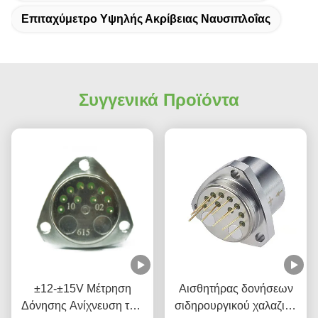
Επιταχύμετρο Υψηλής Ακρίβειας Ναυσιπλοΐας
Συγγενικά Προϊόντα
±12-±15V Μέτρηση
Αισθητήρας δονήσεων
Δόνησης Ανίχνευση των
σιδηρουργικού χαλαζιού