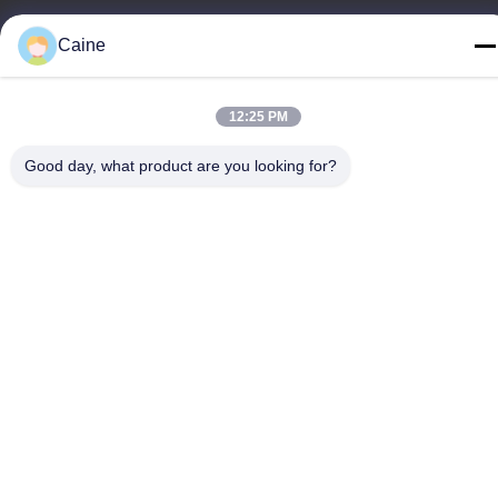
Τηλεφώνημα
Caine
86-755-23097872
12:25 PM
Good day, what product are you looking for?
Κίνα Καλή ποιότητα Αισθητήρας γυροσκοπίων επιταχυμέτρων
Προμηθευτής. -2026 Shenzhen Fire Power Control Technology
Co., LTD Όλα τα δικαιώματα διατηρούνται.
Πολιτική απορρήτου
|
Sitemap