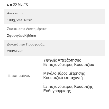
≤ ± 30 Μg /°C
Αντίκτυπος:
100g,5ms,1/2sin
Συσκευασία Λεπτομέρειες:
Σφουγγάρι/κιβώτιο
Δυνατότητα Προσφοράς:
200/month
Υψηλής Απεξάρτησης 
Επιταχυνόμετρος Κουαρτζίου
, 
Μεγάλο εύρος μέτρησης 
Επισημαίνω:
Κουαρτζικό επιταχυντή
, 
Επιταχυνόμετρος Κουάρτζης 
Ευθυγράμμισης