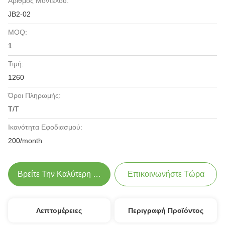
Αριθμός Μοντέλου:
JB2-02
MOQ:
1
Τιμή:
1260
Όροι Πληρωμής:
T/T
Ικανότητα Εφοδιασμού:
200/month
Βρείτε Την Καλύτερη Τιμή
Επικοινωνήστε Τώρα
Λεπτομέρειες
Περιγραφή Προϊόντος