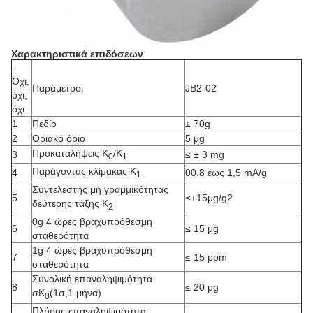
Χαρακτηριστικά επιδόσεων
-
Όχι,
Παράμετροι
JB2-02
όχι,
όχι.
1
Πεδίο
± 70g
2
Οριακό όριο
5 μg
Προκαταλήψεις K
/K
3
≤ ± 3 mg
0
1
Παράγοντας κλίμακας K
4
00,8 έως 1,5 mA/g
1
Συντελεστής μη γραμμικότητας
5
≤±15μg/g2
δεύτερης τάξης K
2
0g 4 ώρες βραχυπρόθεσμη
6
≤ 15 μg
σταθερότητα
1g 4 ώρες βραχυπρόθεσμη
7
≤ 15 ppm
σταθερότητα
Συνολική επαναληψιμότητα
8
≤ 20 μg
σΚ
(1σ,1 μήνα)
0
Πλήρης επαναληψιμότητα