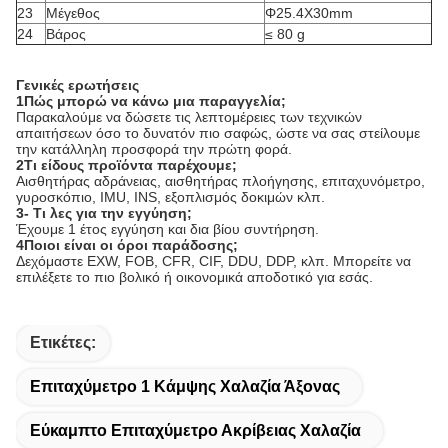
23
Μέγεθος
Φ25.4X30mm
24
Βάρος
≤ 80 g
Γενικές ερωτήσεις
1Πώς μπορώ να κάνω μια παραγγελία;
Παρακαλούμε να δώσετε τις λεπτομέρειες των τεχνικών
απαιτήσεων όσο το δυνατόν πιο σαφώς, ώστε να σας στείλουμε
την κατάλληλη προσφορά την πρώτη φορά.
2Τι είδους προϊόντα παρέχουμε;
Αισθητήρας αδράνειας, αισθητήρας πλοήγησης, επιταχυνόμετρο,
γυροσκόπιο, IMU, INS, εξοπλισμός δοκιμών κλπ.
3- Τι λες για την εγγύηση;
Έχουμε 1 έτος εγγύηση και δια βίου συντήρηση.
4Ποιοι είναι οι όροι παράδοσης;
Δεχόμαστε EXW, FOB, CFR, CIF, DDU, DDP, κλπ. Μπορείτε να
επιλέξετε το πιο βολικό ή οικονομικά αποδοτικό για εσάς.
Ετικέτες:
Επιταχύμετρο 1 Κάμψης Χαλαζία Άξονας
Εύκαμπτο Επιταχύμετρο Ακρίβειας Χαλαζία