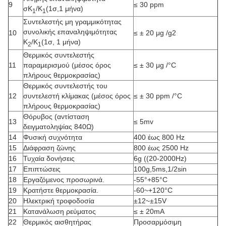
9
≤ 30 ppm
σΚ
/K
(1σ,1 μήνα)
1
1
Συντελεστής μη γραμμικότητας
συνολικής επαναληψιμότητας
10
≤ ± 20 μg /g2
K
/K
(1σ, 1 μήνα)
2
1
Θερμικός συντελεστής
11
παραμερισμού (μέσος όρος
≤ ± 30 μg /°C
πλήρους θερμοκρασίας)
Θερμικός συντελεστής του
12
συντελεστή κλίμακας (μέσος όρος
≤ ± 30 ppm /°C
πλήρους θερμοκρασίας)
Θόρυβος (αντίσταση
13
≤ 5mv
δειγματοληψίας 840Ω)
14
Φυσική συχνότητα
400 έως 800 Hz
15
Διάφραση ζώνης
800 έως 2500 Hz
16
Τυχαία δονήσεις
6g ((20-2000Hz)
17
Επιπτώσεις
100g,5ms,1/2sin
18
Εργαζόμενος προσωρινά.
-55°+85°C
19
Κρατήστε θερμοκρασία.
-60~+120°C
20
Ηλεκτρική τροφοδοσία
±12~±15V
21
Κατανάλωση ρεύματος
≤ ± 20mA
22
Θερμικός αισθητήρας
Προσαρμόσιμη