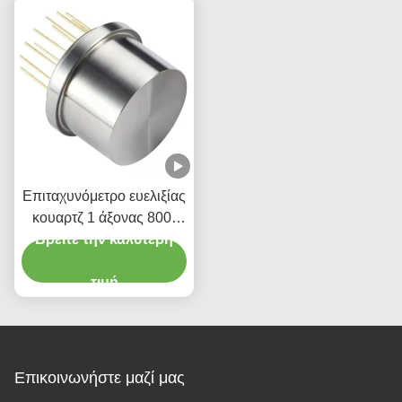
Επιταχυνόμετρο ευελιξίας
κουαρτζ 1 άξονας 800-
Βρείτε την καλύτερη
2500Hz με υψηλή
ακρίβεια
τιμή
Επικοινωνήστε μαζί μας