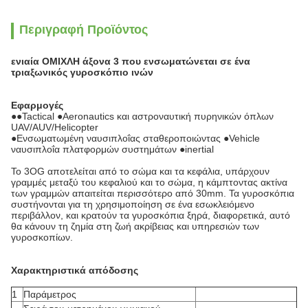
Περιγραφή Προϊόντος
ενιαία ΟΜΙΧΛΗ άξονα 3 που ενσωματώνεται σε ένα
τριαξωνικός γυροσκόπιο ινών
Εφαρμογές
●
●Tactical ●Aeronautics και αστροναυτική πυρηνικών όπλων
UAV/AUV/Helicopter
●Ενσωματωμένη ναυσιπλοΐας σταθεροποιώντας ●Vehicle
ναυσιπλοΐα πλατφορμών συστημάτων ●inertial
Το 3OG αποτελείται από το σώμα και τα κεφάλια, υπάρχουν
γραμμές μεταξύ του κεφαλιού και το σώμα, η κάμπτοντας ακτίνα
των γραμμών απαιτείται περισσότερο από 30mm. Τα γυροσκόπια
συστήνονται για τη χρησιμοποίηση σε ένα εσωκλειόμενο
περιβάλλον, και κρατούν τα γυροσκόπια ξηρά, διαφορετικά, αυτό
θα κάνουν τη ζημία στη ζωή ακρίβειας και υπηρεσιών των
γυροσκοπίων.
Χαρακτηριστικά απόδοσης
1
Παράμετρος