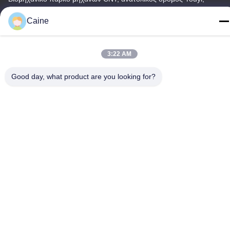
Πεκίνο
Caine
Τηλεφώνημα
86-755-23097872
3:22 AM
Good day, what product are you looking for?
Κίνα Καλή ποιότητα Αισθητήρας γυροσκοπίων επιταχυμέτρων
Προμηθευτής. -2026 Shenzhen Fire Power Control Technology
Co., LTD Όλα τα δικαιώματα διατηρούνται.
Πολιτική απορρήτου
|
Sitemap