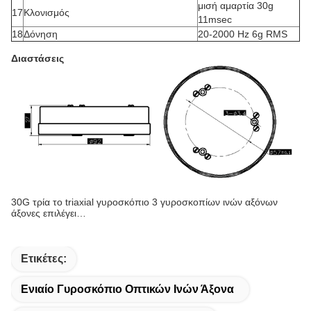
μισή αμαρτία 30g
17
Κλονισμός
11msec
18
Δόνηση
20-2000 Hz 6g RMS
Διαστάσεις
30G τρία το triaxial γυροσκόπιο 3 γυροσκοπίων ινών αξόνων
άξονες επιλέγει…
Ετικέτες:
Ενιαίο Γυροσκόπιο Οπτικών Ινών Άξονα