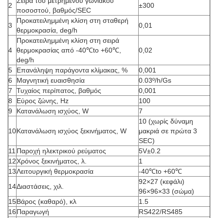
Σειρά του μετρημένου γωνιακού
2
±300
ποσοστού, βαθμός/SEC
Προκατειλημμένη κλίση στη σταθερή
3
0,01
θερμοκρασία, deg/h
Προκατειλημμένη κλίση στη σειρά
4
θερμοκρασίας από -40℃to +60℃,
0,02
deg/h
5
Επανάληψη παράγοντα κλίμακας, %
0,001
6
Μαγνητική ευαισθησία
0.03º/h/Gs
7
Τυχαίος περίπατος, βαθμός
0,001
8
Εύρος ζώνης, Hz
100
9
Κατανάλωση ισχύος, W
7
10 (χωρίς δύναμη
10
Κατανάλωση ισχύος ξεκινήματος, W
μακριά σε πρώτα 3
SEC)
11
Παροχή ηλεκτρικού ρεύματος
5V±0.2
12
Χρόνος ξεκινήματος, λ.
1
13
Λειτουργική θερμοκρασία
-40℃to +60℃
92×27 (κεφάλι)
14
Διαστάσεις, χιλ.
96×96×33 (σώμα)
15
Βάρος (καθαρό), κλ
1.5
16
Παραγωγή
RS422/RS485