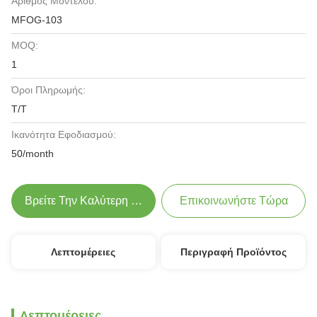
Αριθμός Μοντέλου:
MFOG-103
MOQ:
1
Όροι Πληρωμής:
T/T
Ικανότητα Εφοδιασμού:
50/month
Βρείτε Την Καλύτερη Τιμή
Επικοινωνήστε Τώρα
Λεπτομέρειες
Περιγραφή Προϊόντος
Λεπτομέρειες