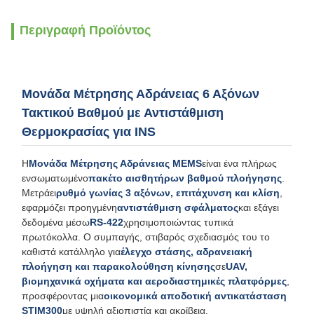
Περιγραφή Προϊόντος
Μονάδα Μέτρησης Αδράνειας 6 Αξόνων
Τακτικού Βαθμού με Αντιστάθμιση
Θερμοκρασίας για INS
Η
Μονάδα Μέτρησης Αδράνειας MEMS
είναι ένα πλήρως
ενσωματωμένο
πακέτο αισθητήρων βαθμού πλοήγησης
.
Μετράει
ρυθμό γωνίας 3 αξόνων, επιτάχυνση και κλίση
,
εφαρμόζει προηγμένη
αντιστάθμιση σφάλματος
και εξάγει
δεδομένα μέσω
RS-422
χρησιμοποιώντας τυπικά
πρωτόκολλα. Ο συμπαγής, στιβαρός σχεδιασμός του το
καθιστά κατάλληλο για
έλεγχο στάσης, αδρανειακή
πλοήγηση και παρακολούθηση κίνησης
σε
UAV,
βιομηχανικά οχήματα και αεροδιαστημικές πλατφόρμες
,
προσφέροντας μια
οικονομικά αποδοτική αντικατάσταση
STIM300
με υψηλή αξιοπιστία και ακρίβεια.