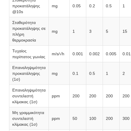
Σταθερότητα
προκατάληψης
mg
0.05
0.2
0.5
1
@10s
Σταθερότητα
προκατάληψης σε
mg
1
3
5
15
πλήρη
θερμοκρασία
Τυχαίος
m/s/√h
0.001
0.002
0.005
0.01
περίπατος γωνίας
Επαναληψιμότητα
προκατάληψης
mg
0.1
0.5
1
2
(1σ)
Επαναληψιμότητα
συντελεστή
ppm
200
200
200
200
κλίμακας (1σ)
Μη γραμμικότητα
συντελεστή
ppm
50
100
200
300
κλίμακας (1σ)