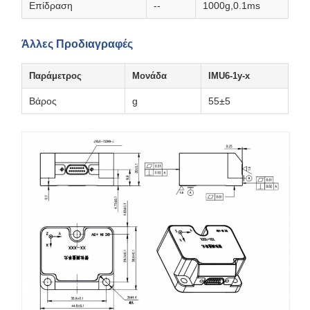
Επίδραση
--
1000g,0.1ms
Άλλες Προδιαγραφές
Παράμετρος
Μονάδα
IMU6-1y-x
Βάρος
g
55±5