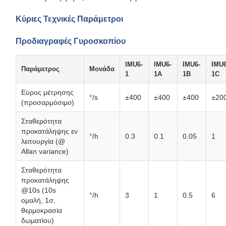
Κύριες Τεχνικές Παράμετροι
Προδιαγραφές Γυροσκοπίου
IMU6-
IMU6-
IMU6-
IMU6
Παράμετρος
Μονάδα
1
1A
1B
1C
Εύρος μέτρησης
°/s
±400
±400
±400
±20
(προσαρμόσιμο)
Σταθερότητα
προκατάληψης εν
°/h
0.3
0.1
0.05
1
λειτουργία (@
Allan variance)
Σταθερότητα
προκατάληψης
@10s (10s
°/h
3
1
0.5
6
ομαλή, 1σ,
θερμοκρασία
δωματίου)