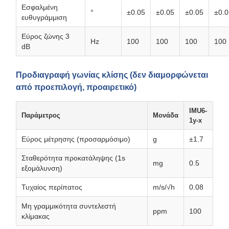
Εσφαλμένη
°
±0.05
±0.05
±0.05
±0.0
ευθυγράμμιση
Εύρος ζώνης 3
Hz
100
100
100
100
dB
Προδιαγραφή γωνίας κλίσης (δεν διαμορφώνεται
από προεπιλογή, προαιρετικό)
IMU6-
Παράμετρος
Μονάδα
1y-x
Εύρος μέτρησης (προσαρμόσιμο)
g
±1.7
Σταθερότητα προκατάληψης (1s
mg
0.5
εξομάλυνση)
Τυχαίος περίπατος
m/s/√h
0.08
Μη γραμμικότητα συντελεστή
ppm
100
κλίμακας