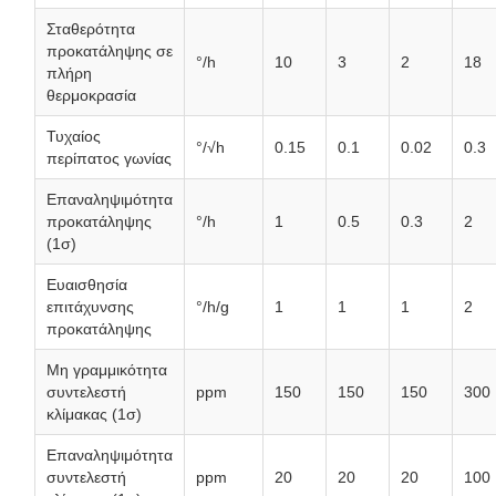
Σταθερότητα
προκατάληψης σε
°/h
10
3
2
18
πλήρη
θερμοκρασία
Τυχαίος
°/√h
0.15
0.1
0.02
0.3
περίπατος γωνίας
Επαναληψιμότητα
προκατάληψης
°/h
1
0.5
0.3
2
(1σ)
Ευαισθησία
επιτάχυνσης
°/h/g
1
1
1
2
προκατάληψης
Μη γραμμικότητα
συντελεστή
ppm
150
150
150
300
κλίμακας (1σ)
Επαναληψιμότητα
συντελεστή
ppm
20
20
20
100