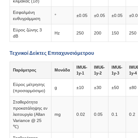
κλίμακας (1σ)
Εσφαλμένη
°
±0.05
±0.05
±0.05
±0.0
ευθυγράμμιση
Εύρος ζώνης 3
Hz
250
200
150
250
dB
Τεχνικοί Δείκτες Επιταχυνσιόμετρου
IMU6-
IMU6-
IMU6-
IMU6
Παράμετρος
Μονάδα
1y-1
1y-2
1y-3
1y-4
Εύρος μέτρησης
g
±10
±30
±50
±80
(προσαρμόσιμο)
Σταθερότητα
προκατάληψης εν
λειτουργία (Allan
mg
0.02
0.05
0.1
0.2
Variance @ 25
℃)