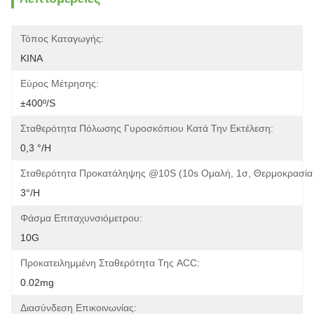
Τόπος Καταγωγής:
ΚΙΝΑ
Εύρος Μέτρησης:
±400º/s
Σταθερότητα Πόλωσης Γυροσκόπιου Κατά Την Εκτέλεση:
0,3 °/h
Σταθερότητα Προκατάληψης @10S (10s Ομαλή, 1σ, Θερμοκρασία 
3°/h
Φάσμα Επιταχυνσιόμετρου:
10G
Προκατειλημμένη Σταθερότητα Της ACC:
0.02mg
Διασύνδεση Επικοινωνίας: