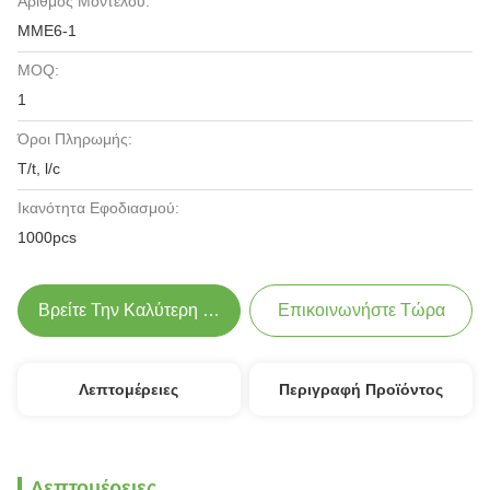
Αριθμός Μοντέλου:
ΜΜΕ6-1
MOQ:
1
Όροι Πληρωμής:
T/t, l/c
Ικανότητα Εφοδιασμού:
1000pcs
Βρείτε Την Καλύτερη Τιμή
Επικοινωνήστε Τώρα
Λεπτομέρειες
Περιγραφή Προϊόντος
Λεπτομέρειες