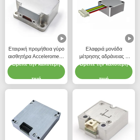
Εταιρική προμήθεια γύρο
Ελαφριά μονάδα
αισθητήρα Accelerometer
μέτρησης αδράνειας 6
Βρείτε την καλύτερη
Stim300 IMU
Βρείτε την καλύτερη
αξόνων Γυροσκόπιο
αισθητήρα επιταχυντή
τιμή
τιμή