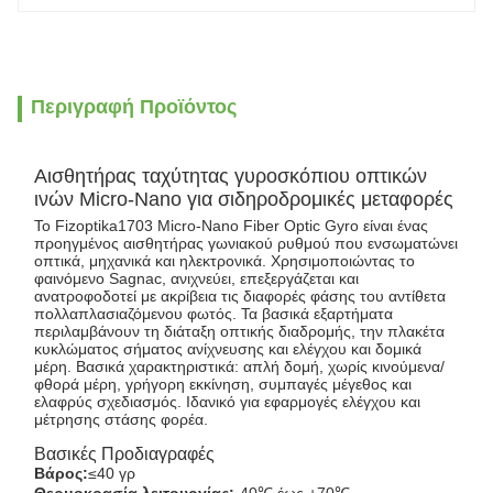
Περιγραφή Προϊόντος
Αισθητήρας ταχύτητας γυροσκόπιου οπτικών
ινών Micro-Nano για σιδηροδρομικές μεταφορές
Το Fizoptika1703 Micro-Nano Fiber Optic Gyro είναι ένας
προηγμένος αισθητήρας γωνιακού ρυθμού που ενσωματώνει
οπτικά, μηχανικά και ηλεκτρονικά. Χρησιμοποιώντας το
φαινόμενο Sagnac, ανιχνεύει, επεξεργάζεται και
ανατροφοδοτεί με ακρίβεια τις διαφορές φάσης του αντίθετα
πολλαπλασιαζόμενου φωτός. Τα βασικά εξαρτήματα
περιλαμβάνουν τη διάταξη οπτικής διαδρομής, την πλακέτα
κυκλώματος σήματος ανίχνευσης και ελέγχου και δομικά
μέρη. Βασικά χαρακτηριστικά: απλή δομή, χωρίς κινούμενα/
φθορά μέρη, γρήγορη εκκίνηση, συμπαγές μέγεθος και
ελαφρύς σχεδιασμός. Ιδανικό για εφαρμογές ελέγχου και
μέτρησης στάσης φορέα.
Βασικές Προδιαγραφές
Βάρος:
≤40 γρ