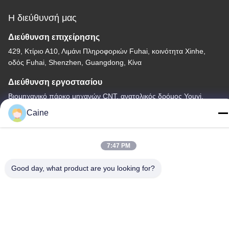
Η διεύθυνσή μας
Διεύθυνση επιχείρησης
429, Κτίριο Α10, Λιμάνι Πληροφοριών Fuhai, κοινότητα Xinhe,
οδός Fuhai, Shenzhen, Guangdong, Κίνα
Διεύθυνση εργοστασίου
Βιομηχανικό πάρκο μηχανών CNT, ανατολικός δρόμος Youyi,
Πεκίνο
Caine
Τηλεφώνημα
86-755-23097872
7:47 PM
Good day, what product are you looking for?
Κίνα Καλή ποιότητα Αισθητήρας γυροσκοπίων επιταχυμέτρων
Προμηθευτής. -2026 Shenzhen Fire Power Control Technology
Co., LTD Όλα τα δικαιώματα διατηρούνται.