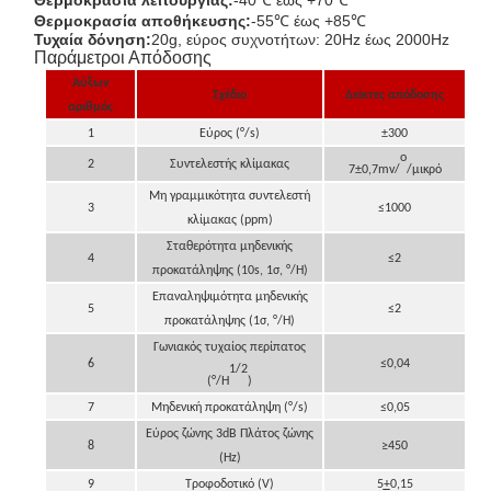
Θερμοκρασία λειτουργίας:
-40℃ έως +70℃
Θερμοκρασία αποθήκευσης:
-55℃ έως +85℃
Τυχαία δόνηση:
20g, εύρος συχνοτήτων: 20Hz έως 2000Hz
Παράμετροι Απόδοσης
Αύξων
Σχέδιο
Δείκτες απόδοσης
αριθμός
1
Εύρος (°/s)
±300
ο
2
Συντελεστής κλίμακας
7±0,7mv/
/μικρό
Μη γραμμικότητα συντελεστή
3
≤1000
κλίμακας (ppm)
Σταθερότητα μηδενικής
4
≤2
προκατάληψης (10s, 1
σ
, °/H)
Επαναληψιμότητα μηδενικής
5
≤2
προκατάληψης (1
σ
, °/H)
Γωνιακός τυχαίος περίπατος
6
≤0,04
1/2
(°/H
)
7
Μηδενική προκατάληψη (°/s)
≤0,05
Εύρος ζώνης 3dB Πλάτος ζώνης
8
≥450
(Hz)
9
Τροφοδοτικό (V)
5
+
0,15