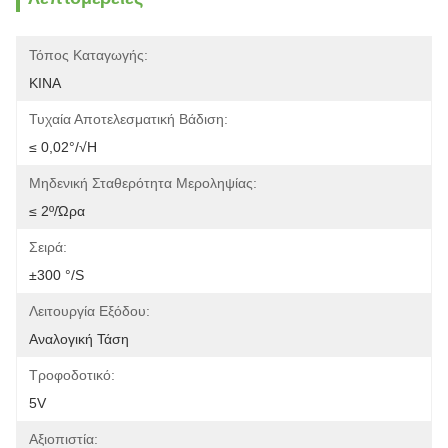
Τόπος Καταγωγής:
ΚΙΝΑ
Τυχαία Αποτελεσματική Βάδιση:
≤ 0,02°/√h
Μηδενική Σταθερότητα Μεροληψίας:
≤ 2º/ώρα
Σειρά:
±300 °/s
Λειτουργία Εξόδου:
Αναλογική Τάση
Τροφοδοτικό:
5V
Αξιοπιστία: