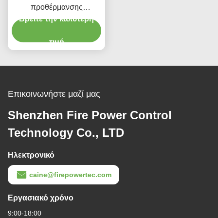
προθέρμανσης
Γυροσκόπιο οπτικής ινών
Βρείτε την καλύτερη
με ευρύ δυναμικό εύρος
200g Τρόπος εξόδου RS-
τιμή
422
Επικοινωνήστε μαζί μας
Shenzhen Fire Power Control
Technology Co., LTD
Ηλεκτρονικό
caine@firepowertec.com
Εργασιακό χρόνο
9:00-18:00