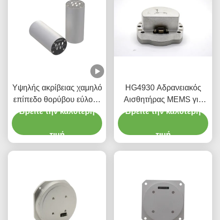
Υψηλής ακρίβειας χαμηλό
HG4930 Αδρανειακός
επίπεδο θορύβου εύλογο
Αισθητήρας MEMS για
Βρείτε την καλύτερη
κόστος Οπτική
Βρείτε την καλύτερη
Αισθητήρες
αισθητήρας
Προσανατολισμού
γυροσκόπησης
τιμή
Κίνησης Ακριβείας
τιμή