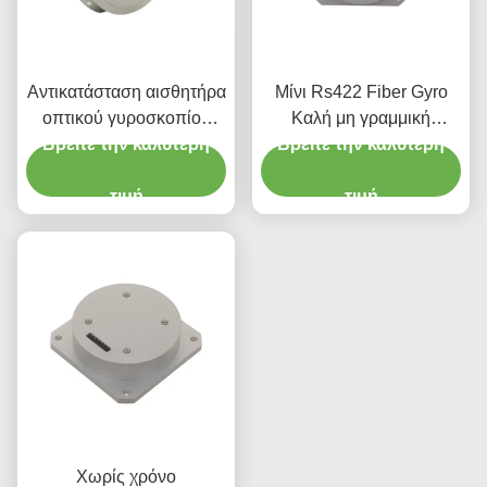
Αντικατάσταση αισθητήρα
Μίνι Rs422 Fiber Gyro
οπτικού γυροσκοπίου
Καλή μη γραμμική
ινών με ενσωματωμένα
Βρείτε την καλύτερη
σταθερότητα μηδενικής
Βρείτε την καλύτερη
φωτοανταλλακτικά
μεροληψίας
πυριτίου Fizoptika Vg910
τιμή
τιμή
Χωρίς χρόνο