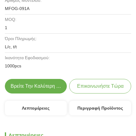
Αριθμός Μοντέλου:
MFOG-091Α
MOQ:
1
Όροι Πληρωμής:
L/c, t/t
Ικανότητα Εφοδιασμού:
1000pcs
Βρείτε Την Καλύτερη Τιμή
Επικοινωνήστε Τώρα
Λεπτομέρειες
Περιγραφή Προϊόντος
Λεπτομέρειες