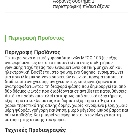
Αδρανές σύστημα 1 
περιστροφική πλάκα άξονα
Περιγραφή Προϊόντος
Περιγραφή Προϊόντος
Το μικρο-νανο οπτικό γυροσκόπιο ινών MFOG-103 (εφεξής 
αναφερόμενο ως αυτό το προϊόν) είναι ένας αισθητήρας 
γωνιακής ταχύτητας που ενσωματώνει οπτική, μηχανική και 
ηλεκτρονική. Βασίζεται στο φαινόμενο Sagnac, ενσωματώνει 
μια ποικιλία μικρο-νανο συσκευών ινών και πραγματοποιεί τη 
διαδικασία ανίχνευσης ανιχνεύοντας, επεξεργαζόμενο και 
ανατροφοδοτώντας τη διαφορά φάσης που δημιουργείται από 
δύο δέσμες φωτός που διαδίδονται σε αντίθετες κατευθύνσεις.
Αυτό το προϊόν αποτελείται κυρίως από οπτικά εξαρτήματα, 
εξαρτήματα κυκλώματος και δομικά εξαρτήματα. Έχει τα 
χαρακτηριστικά της απλής δομής, χωρίς κινούμενα μέρη, χωρίς 
μέρη φθοράς, γρήγορη εκκίνηση, μικρό μέγεθος, μικρό βάρος και 
ούτω καθεξής. Και μπορεί να εφαρμοστεί στον έλεγχο και τη 
μέτρηση της στάσης του φορέα.
Τεχνικές Προδιαγραφές