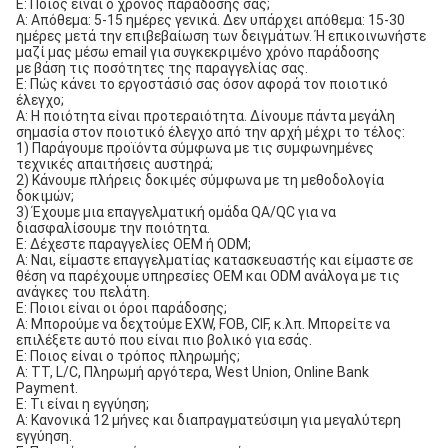
Ε: Ποιος είναι ο χρόνος παράδοσής σας;
A: Απόθεμα: 5-15 ημέρες γενικά. Δεν υπάρχει απόθεμα: 15-30 
ημέρες μετά την επιβεβαίωση των δειγμάτων. Ή επικοινωνήστε 
μαζί μας μέσω email για συγκεκριμένο χρόνο παράδοσης
με βάση τις ποσότητες της παραγγελίας σας.
Ε: Πώς κάνει το εργοστάσιό σας όσον αφορά τον ποιοτικό 
έλεγχο;
A: Η ποιότητα είναι προτεραιότητα. Δίνουμε πάντα μεγάλη 
σημασία στον ποιοτικό έλεγχο από την αρχή μέχρι το τέλος:
1) Παράγουμε προϊόντα σύμφωνα με τις συμφωνημένες 
τεχνικές απαιτήσεις αυστηρά;
2) Κάνουμε πλήρεις δοκιμές σύμφωνα με τη μεθοδολογία 
δοκιμών;
3) Έχουμε μια επαγγελματική ομάδα QA/QC για να 
διασφαλίσουμε την ποιότητα.
Ε: Δέχεστε παραγγελίες OEM ή ODM;
A: Ναι, είμαστε επαγγελματίας κατασκευαστής και είμαστε σε 
θέση να παρέχουμε υπηρεσίες OEM και ODM ανάλογα με τις 
ανάγκες του πελάτη.
Ε: Ποιοι είναι οι όροι παράδοσης;
A: Μπορούμε να δεχτούμε EXW, FOB, CIF, κ.λπ. Μπορείτε να 
επιλέξετε αυτό που είναι πιο βολικό για εσάς.
Ε: Ποιος είναι ο τρόπος πληρωμής;
A: TT, L/C, Πληρωμή αργότερα, West Union, Online Bank 
Payment.
Ε: Τι είναι η εγγύηση;
A: Κανονικά 12 μήνες και διαπραγματεύσιμη για μεγαλύτερη 
εγγύηση.