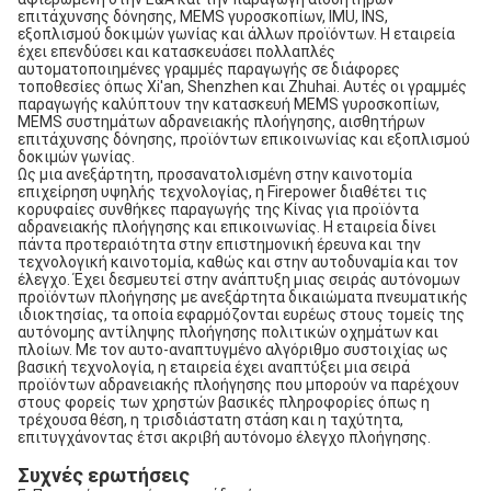
επιτάχυνσης δόνησης, MEMS γυροσκοπίων, IMU, INS, 
εξοπλισμού δοκιμών γωνίας και άλλων προϊόντων. Η εταιρεία 
έχει επενδύσει και κατασκευάσει πολλαπλές 
αυτοματοποιημένες γραμμές παραγωγής σε διάφορες 
τοποθεσίες όπως Xi'an, Shenzhen και Zhuhai. Αυτές οι γραμμές 
παραγωγής καλύπτουν την κατασκευή MEMS γυροσκοπίων, 
MEMS συστημάτων αδρανειακής πλοήγησης, αισθητήρων 
επιτάχυνσης δόνησης, προϊόντων επικοινωνίας και εξοπλισμού 
δοκιμών γωνίας.
Ως μια ανεξάρτητη, προσανατολισμένη στην καινοτομία 
επιχείρηση υψηλής τεχνολογίας, η Firepower διαθέτει τις 
κορυφαίες συνθήκες παραγωγής της Κίνας για προϊόντα 
αδρανειακής πλοήγησης και επικοινωνίας. Η εταιρεία δίνει 
πάντα προτεραιότητα στην επιστημονική έρευνα και την 
τεχνολογική καινοτομία, καθώς και στην αυτοδυναμία και τον 
έλεγχο. Έχει δεσμευτεί στην ανάπτυξη μιας σειράς αυτόνομων 
προϊόντων πλοήγησης με ανεξάρτητα δικαιώματα πνευματικής 
ιδιοκτησίας, τα οποία εφαρμόζονται ευρέως στους τομείς της 
αυτόνομης αντίληψης πλοήγησης πολιτικών οχημάτων και 
πλοίων. Με τον αυτο-αναπτυγμένο αλγόριθμο συστοιχίας ως 
βασική τεχνολογία, η εταιρεία έχει αναπτύξει μια σειρά 
προϊόντων αδρανειακής πλοήγησης που μπορούν να παρέχουν 
στους φορείς των χρηστών βασικές πληροφορίες όπως η 
τρέχουσα θέση, η τρισδιάστατη στάση και η ταχύτητα, 
επιτυγχάνοντας έτσι ακριβή αυτόνομο έλεγχο πλοήγησης.
Συχνές ερωτήσεις