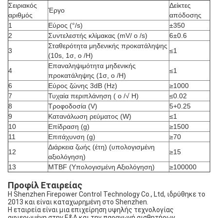
Σειριακός
Δείκτες
Έργο
αριθμός
απόδοσης
1
Εύρος (°/s)
±350
2
Συντελεστής κλίμακας (mV/ o /s)
6±0.6
Σταθερότητα μηδενικής προκατάληψης
3
≤1
(10s, 1σ, o /H)
Επαναληψιμότητα μηδενικής
4
≤1
προκατάληψης (1σ, o /H)
6
Εύρος ζώνης 3dB (Hz)
≥1000
7
Τυχαία περιπλάνηση ( o /√ H)
≤0.02
8
Τροφοδοσία (V)
5+0.25
9
Κατανάλωση ρεύματος (W)
≤1
10
Επίδραση (g)
≥1500
11
Επιτάχυνση (g)
≥70
Διάρκεια ζωής (έτη) (υπολογισμένη
12
≥15
αξιολόγηση)
13
MTBF (Υπολογισμένη Αξιολόγηση)
≥100000
Προφίλ Εταιρείας
Η Shenzhen Firepower Control Technology Co., Ltd, ιδρύθηκε το 
2013 και είναι καταχωρημένη στο Shenzhen.
Η εταιρεία είναι μια επιχείρηση υψηλής τεχνολογίας 
αφιερωμένη στην Ε&Α και την παραγωγή αισθητήρων 