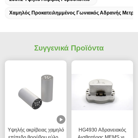
Χαμηλός Προκατειλημμένος Γωνιακός Αδρανής Μετρη
Συγγενικά Προϊόντα
Υψηλής ακρίβειας χαμηλό
HG4930 Αδρανειακός
επίπεδο θορύβου εύλογο
Αισθητήρας MEMS για