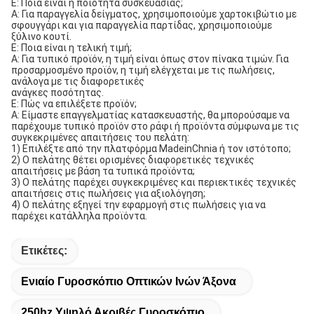
Ε: Ποια είναι η ποιότητα συσκευασίας;
A: Για παραγγελία δείγματος, χρησιμοποιούμε χαρτοκιβώτιο με 
σφουγγάρι και για παραγγελία παρτίδας, χρησιμοποιούμε 
ξύλινο κουτί.
Ε: Ποια είναι η τελική τιμή;
A: Για τυπικό προϊόν, η τιμή είναι όπως στον πίνακα τιμών. Για 
προσαρμοσμένο προϊόν, η τιμή ελέγχεται με τις πωλήσεις, 
ανάλογα με τις διαφορετικές
ανάγκες ποσότητας.
Ε: Πώς να επιλέξετε προϊόν;
A: Είμαστε επαγγελματίας κατασκευαστής, θα μπορούσαμε να 
παρέχουμε τυπικό προϊόν στο ράφι ή προϊόντα σύμφωνα με τις 
συγκεκριμένες απαιτήσεις του πελάτη:
1) Επιλέξτε από την πλατφόρμα MadeinChnia ή τον ιστότοπο;
2) Ο πελάτης θέτει ορισμένες διαφορετικές τεχνικές 
απαιτήσεις με βάση τα τυπικά προϊόντα;
3) Ο πελάτης παρέχει συγκεκριμένες και περιεκτικές τεχνικές 
απαιτήσεις στις πωλήσεις για αξιολόγηση;
4) Ο πελάτης εξηγεί την εφαρμογή στις πωλήσεις για να 
παρέχει κατάλληλα προϊόντα.
Ετικέτες:
Ενιαίο Γυροσκόπιο Οπτικών Ινών Άξονα
250hz Υψηλό Ακριβές Γυροσκόπιο