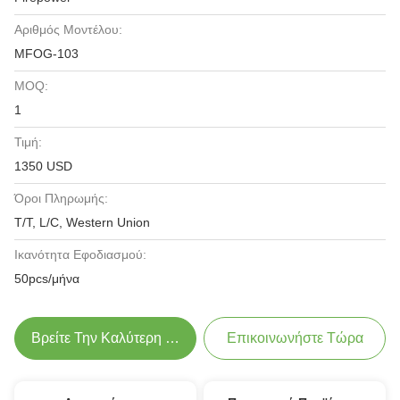
Αριθμός Μοντέλου:
MFOG-103
MOQ:
1
Τιμή:
1350 USD
Όροι Πληρωμής:
T/T, L/C, Western Union
Ικανότητα Εφοδιασμού:
50pcs/μήνα
Βρείτε Την Καλύτερη Τιμή
Επικοινωνήστε Τώρα