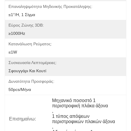
Επαναληψιμότητα Μηδενικής Προκατάληψης:
≤1°/h, 1 Σίγμα
Εύρος Ζώνης 3DB:
≥1000Hz
Κατανάλωση Ρεύματος:
≤1W
Συσκευασία Λεπτομέρειες:
Σφουγγάρι Και Κουτί
Δυνατότητα Προσφοράς:
50pcs/μήνα
Μηχανικό ποσοστό 1 
περιστροφική πλάκα άξονα
, 
1 τύπος απόψεων 
Επισημαίνω:
περιστροφικών πλακών άξονα
, 