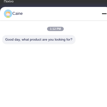
Πεκίνο
Τηλεφώνημα
Caine
86-755-23097872
1:12 PM
Good day, what product are you looking for?
Κίνα Καλή ποιότητα Αισθητήρας γυροσκοπίων επιταχυμέτρων
Προμηθευτής. -2026 Shenzhen Fire Power Control Technology
Co., LTD Όλα τα δικαιώματα διατηρούνται.
Πολιτική απορρήτου
|
Sitemap