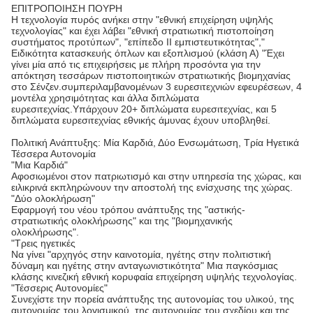
ΕΠΙΤΡΟΠΟΙΗΣΗ ΠΟΥΡΗ
Η τεχνολογία πυρός ανήκει στην "εθνική επιχείρηση υψηλής
τεχνολογίας" και έχει λάβει "εθνική στρατιωτική πιστοποίηση
συστήματος προτύπων", "επίπεδο II εμπιστευτικότητας","
Ειδικότητα κατασκευής όπλων και εξοπλισμού (κλάση Α) "Έχει
γίνει μία από τις επιχειρήσεις με πλήρη προσόντα για την
απόκτηση τεσσάρων πιστοποιητικών στρατιωτικής βιομηχανίας
στο Σένζεν.συμπεριλαμβανομένων 3 ευρεσιτεχνιών εφευρέσεων, 4
μοντέλα χρησιμότητας και άλλα διπλώματα
ευρεσιτεχνίας.Υπάρχουν 20+ διπλώματα ευρεσιτεχνίας, και 5
διπλώματα ευρεσιτεχνίας εθνικής άμυνας έχουν υποβληθεί.
Πολιτική Ανάπτυξης: Μία Καρδιά, Δύο Ενσωμάτωση, Τρία Ηγετικά
Τέσσερα Αυτονομία
"Μια Καρδιά"
Αφοσιωμένοι στον πατριωτισμό και στην υπηρεσία της χώρας, και
ειλικρινά εκπληρώνουν την αποστολή της ενίσχυσης της χώρας.
"Δύο ολοκλήρωση"
Εφαρμογή του νέου τρόπου ανάπτυξης της "αστικής-
στρατιωτικής ολοκλήρωσης" και της "βιομηχανικής
ολοκλήρωσης".
"Τρεις ηγετικές
Να γίνει "αρχηγός στην καινοτομία, ηγέτης στην πολιτιστική
δύναμη και ηγέτης στην ανταγωνιστικότητα" Μια παγκόσμιας
κλάσης κινεζική εθνική κορυφαία επιχείρηση υψηλής τεχνολογίας.
"Τέσσερις Αυτονομίες"
Συνεχίστε την πορεία ανάπτυξης της αυτονομίας του υλικού, της
αυτονομίας του λογισμικού, της αυτονομίας του σχεδίου και της