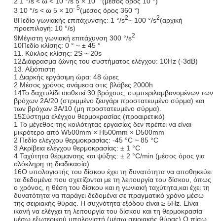
2 1 °/s < ω < 10 °/s 5 × 10
(μέσος όρος 10 °)
- 5
3 10 °/s < ω 5 × 10
(μέσος όρος 360 °)
2
2
8Πεδίο γωνιακής επιτάχυνσης: 1 °/s
~ 100 °/s
(αρχική
προεπιλογή: 10 °/s)
2
9Μέγιστη γωνιακή επιτάχυνση 300 °/s
10Πεδίο κλίσης: 0 ° ~ ± 45 °
11. Κύκλος κλίσης: 2S ~ 20s
12Διάφρασμα ζώνης του συστήματος ελέγχου: 10Hz (-3dB)
13. Αξιόπιστη
1 Διαρκής εργάσιμη ώρα: 48 ώρες
2 Μέσος χρόνος ανάμεσα στις βλάβες 2000h
14Το δαχτυλίδι υιοθετεί 30 βρόχους, συμπεριλαμβανομένων των
βρόχων 2A/20 (στριμμένο ζευγάρι προστατευμένο σύρμα) και
των βρόχων 3A/10 (μη προστατευμένο σύρμα).
15Σύστημα ελέγχου θερμοκρασίας (προαιρετικό)
1 Το μέγεθος της κοιλότητας εργασίας δεν πρέπει να είναι
μικρότερο από W500mm × H500mm × D500mm
2 Πεδίο ελέγχου θερμοκρασίας: -45 °C ~ 85 °C
3 Ακρίβεια ελέγχου θερμοκρασίας: ± 1 °C
4 Ταχύτητα θέρμανσης και ψύξης: ± 2 °C/min (μέσος όρος για
ολόκληρη τη διαδικασία)
16Ο υπολογιστής του δίσκου έχει τη δυνατότητα να αποθηκεύει
τα δεδομένα που σχετίζονται με τη λειτουργία του δίσκου, όπως
ο χρόνος, η θέση του δίσκου και η γωνιακή ταχύτητα,και έχει τη
δυνατότητα να παράγει δεδομένα σε πραγματικό χρόνο μέσω
της σειριακής θύρας. Η συχνότητα εξόδου είναι ≥ 5Hz. Είναι
ικανή να ελέγχει τη λειτουργία του δίσκου και τη θερμοκρασία
μέσω εξωτερικού υπολογιστή (μέσω σειριακής θύρας).Ο πίσω