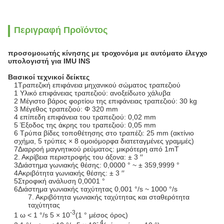
Περιγραφή Προϊόντος
προσομοιωτής κίνησης με τροχονόμα με αυτόματο έλεγχο
υπολογιστή για IMU INS
Βασικοί τεχνικοί δείκτες
1Τραπεζική επιφάνεια μηχανικού σώματος τραπεζιού
1 Υλικό επιφάνειας τραπεζιού: ανοξείδωτο χάλυβα
2 Μέγιστο βάρος φορτίου της επιφάνειας τραπεζιού: 30 kg
3 Μέγεθος τραπεζιού: Φ 320 mm
4 επίπεδη επιφάνεια του τραπεζιού: 0,02 mm
5 Έξοδος της άκρης του τραπεζιού: 0,05 mm
6 Τρύπα βίδες τοποθέτησης στο τραπέζι: 25 mm (ακτίνιο
σχήμα, 5 τρύπες × 8 ομοιόμορφα διατεταγμένες γραμμές)
7Διαρροή μαγνητικού ρεύματος: μικρότερη από 1mT
2. Ακρίβεια περιστροφής του άξονα: ± 3 ′′
3Διάστημα γωνιακής θέσης: 0,0000 ° ~ ± 359,9999 °
4Ακριβότητα γωνιακής θέσης: ± 3 ′′
5Στροφική ανάλυση 0,0001 °
6Διάστημα γωνιακής ταχύτητας 0,001 °/s ~ 1000 °/s
7. Ακριβότητα γωνιακής ταχύτητας και σταθερότητα
ταχύτητας
-3
1 ω < 1 °/s 5 × 10
(1 ° μέσος όρος)
- 4