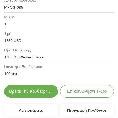
Αριθμός Μοντέλου:
MFOG-095
MOQ:
1
Τιμή:
1350 USD
Όροι Πληρωμής:
T/T, L/C, Western Union
Ικανότητα Εφοδιασμού:
100 τεμ.
Βρείτε Την Καλύτερη Τιμή
Επικοινωνήστε Τώρα
Λεπτομέρειες
Περιγραφή Προϊόντος