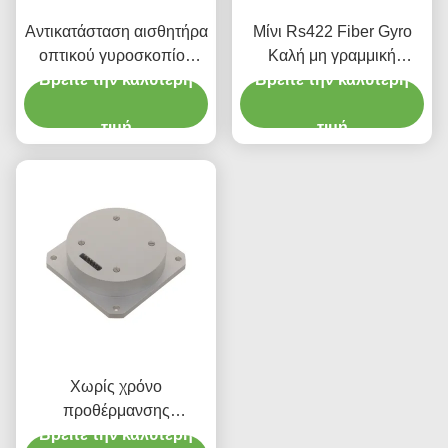
Αντικατάσταση αισθητήρα
Μίνι Rs422 Fiber Gyro
οπτικού γυροσκοπίου
Καλή μη γραμμική
ινών με ενσωματωμένα
Βρείτε την καλύτερη
σταθερότητα μηδενικής
Βρείτε την καλύτερη
φωτοανταλλακτικά
μεροληψίας
πυριτίου Fizoptika Vg910
τιμή
τιμή
Χωρίς χρόνο
προθέρμανσης
Γυροσκόπιο οπτικής ινών
Βρείτε την καλύτερη