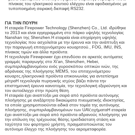
πίνακας του ηλεκτρικού κουτιού ελέγχου είναι εφοδιασμένος με
τυποποιημένη σειριακή διεπαφή RS232.
ΓΙΑ ΤΗΝ ΠΟΥΡΗ
Η εταιρεία Firepower Technology (Shenzhen) Co., Ltd. ιδρύθηκε
το 2013 και είναι εγγεγραμμένη στο πάρκο υψηλής τεχνολογίας
Nanshan της Shenzhen.Η εταιρεία είναι επιχείρηση υψηλής
τεχνολογίας που ασχολείται με την έρευνα και την ανάπτυξη και
την παραγωγή επιταχυνόμετρου κουαρτσού., FOG, IMU, INS,
πίνακας τιμών και άλλα προϊόντα.
Η τεχνολογία Firewpower έχει επενδύσει σε αρκετές αυτόματες
γραμμές παραγωγής στο Xi'an, Shenzhen, Hebei,
συμπεριλαμβανομένου ενός γυροσκόπου οπτικών ινών, της
αδράνειας της πλοήγησης MEMS, του επιταχυνόμετρου
κουαρτς,ηλεκτρονικά προϊόντα επικοινωνίας για αντεπίσημα
μέτραΗ τεχνολογία πυρηνικής ισχύος βάζει πάντα την
επιστημονική έρευνα καινοτομία, την τεχνολογική εξερεύνηση και
τον αυτοέλεγχο στην πρώτη θέση.
Η εταιρεία έχει αναπτύξει μια σειρά από προϊόντα αυτόνομης
πλοήγησης με ανεξάρτητα δικαιώματα πνευματικής ιδιοκτησίας,
τα οποία χρησιμοποιούνται ειδικά στον τομέα της αυτόνομης
πλοήγησης, συμπεριλαμβανομένων των UAV,οχήματαΗ εταιρεία
έχει αναπτύξει μια σειρά από προϊόντα αδρανούς πλοήγησης για
την επίλυση της τρέχουσας θέσης.τρισδιάστατη στάση και
ταχύτητα του φορτηγού χρήστη, πραγματοποιώντας τον
αυτόνομο έλεγχο της πλοήγησης του αερομεταφορέα.