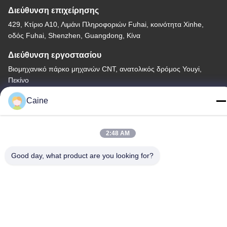
Διεύθυνση επιχείρησης
429, Κτίριο Α10, Λιμάνι Πληροφοριών Fuhai, κοινότητα Xinhe,
οδός Fuhai, Shenzhen, Guangdong, Κίνα
Διεύθυνση εργοστασίου
Βιομηχανικό πάρκο μηχανών CNT, ανατολικός δρόμος Youyi,
Πεκίνο
Τηλεφώνημα
Caine
86-755-23097872
2:48 AM
Good day, what product are you looking for?
Κίνα Καλή ποιότητα Αισθητήρας γυροσκοπίων επιταχυμέτρων
Προμηθευτής. -2026 Shenzhen Fire Power Control Technology
Co., LTD Όλα τα δικαιώματα διατηρούνται.
Πολιτική απορρήτου
|
Sitemap