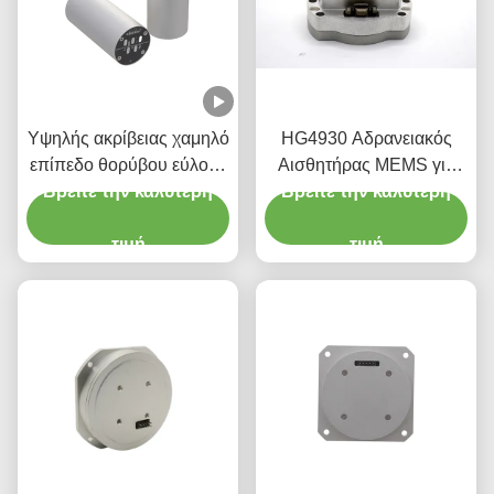
Υψηλής ακρίβειας χαμηλό
HG4930 Αδρανειακός
επίπεδο θορύβου εύλογο
Αισθητήρας MEMS για
Βρείτε την καλύτερη
κόστος Οπτική
Βρείτε την καλύτερη
Αισθητήρες
αισθητήρας
Προσανατολισμού
γυροσκόπησης
τιμή
Κίνησης Ακριβείας
τιμή