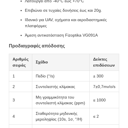
Λειτουργεί από -40°C έως +70°C
Επιβιώνει σε τυχαίες δονήσεις έως και 20g.
Ιδανικό για UAV, οχήματα και αεροδιαστημικές
πλατφόρμες
Άμεση αντικατάσταση Fizoptika VG091A
Προδιαγραφές απόδοσης
Αριθμός
Δείκτες
Σχέδιο
σειράς
επιδόσεων
1
Πεδίο (°/s)
± 300
2
Συντελεστής κλίμακας
7±0,7mv/o/s
Μη γραμμικότητα του
3
≤ 1000
συντελεστή κλίμακας (ppm)
Σταθερότητα μηδενικής
4
≤ 2
μεροληψίας (10s, 1σ, °/H)