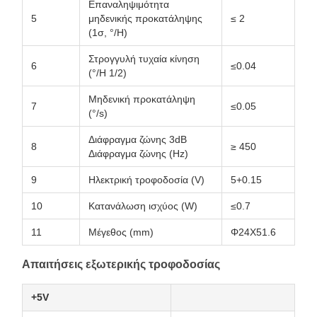
Επαναληψιμότητα
5
μηδενικής προκατάληψης
≤ 2
(1σ, °/H)
Στρογγυλή τυχαία κίνηση
6
≤0.04
(°/H 1/2)
Μηδενική προκατάληψη
7
≤0.05
(°/s)
Διάφραγμα ζώνης 3dB
8
≥ 450
Διάφραγμα ζώνης (Hz)
9
Ηλεκτρική τροφοδοσία (V)
5+0.15
10
Κατανάλωση ισχύος (W)
≤0.7
11
Μέγεθος (mm)
Φ24X51.6
Απαιτήσεις εξωτερικής τροφοδοσίας
+5V