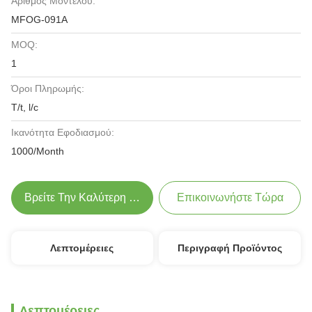
Αριθμός Μοντέλου:
MFOG-091Α
MOQ:
1
Όροι Πληρωμής:
T/t, l/c
Ικανότητα Εφοδιασμού:
1000/Month
Βρείτε Την Καλύτερη Τιμή
Επικοινωνήστε Τώρα
Λεπτομέρειες
Περιγραφή Προϊόντος
Λεπτομέρειες