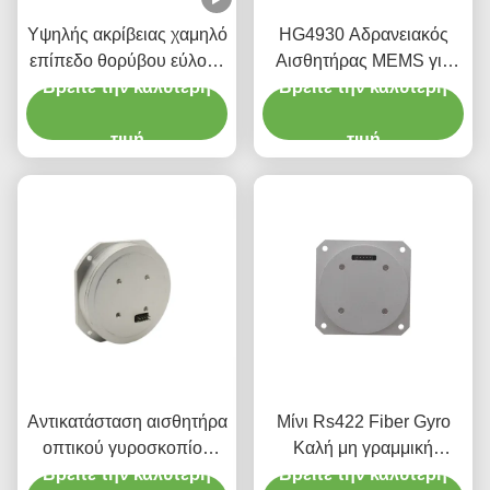
Υψηλής ακρίβειας χαμηλό
HG4930 Αδρανειακός
επίπεδο θορύβου εύλογο
Αισθητήρας MEMS για
Βρείτε την καλύτερη
κόστος Οπτική
Βρείτε την καλύτερη
Αισθητήρες
αισθητήρας
Προσανατολισμού
γυροσκόπησης
τιμή
Κίνησης Ακριβείας
τιμή
Αντικατάσταση αισθητήρα
Μίνι Rs422 Fiber Gyro
οπτικού γυροσκοπίου
Καλή μη γραμμική
ινών με ενσωματωμένα
Βρείτε την καλύτερη
σταθερότητα μηδενικής
Βρείτε την καλύτερη