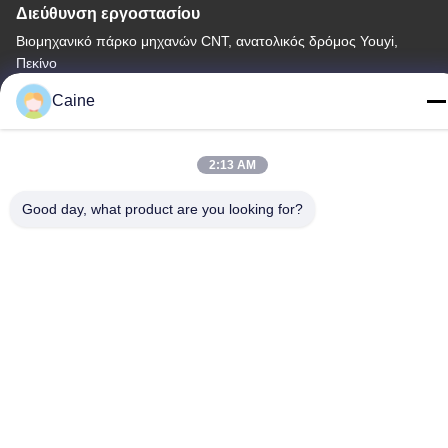
Διεύθυνση εργοστασίου
Βιομηχανικό πάρκο μηχανών CNT, ανατολικός δρόμος Youyi,
Πεκίνο
Caine
Τηλεφώνημα
86-755-23097872
2:13 AM
Good day, what product are you looking for?
Κίνα Καλή ποιότητα Αισθητήρας γυροσκοπίων επιταχυμέτρων
Προμηθευτής. -2026 Shenzhen Fire Power Control Technology
Co., LTD Όλα τα δικαιώματα διατηρούνται.
Πολιτική απορρήτου
|
Sitemap