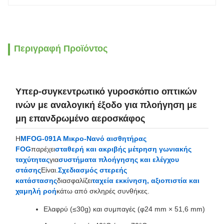
Περιγραφή Προϊόντος
Υπερ-συγκεντρωτικό γυροσκόπιο οπτικών
ινών με αναλογική έξοδο για πλοήγηση με
μη επανδρωμένο αεροσκάφος
Η
MFOG-091A Μικρο-Νανό αισθητήρας
FOG
παρέχει
σταθερή και ακριβής μέτρηση γωνιακής
ταχύτητας
για
συστήματα πλοήγησης και ελέγχου
στάσης
Είναι.
Σχεδιασμός στερεής
κατάστασης
διασφαλίζει
ταχεία εκκίνηση, αξιοπιστία και
χαμηλή ροή
κάτω από σκληρές συνθήκες.
Ελαφρύ (≤30g) και συμπαγές (φ24 mm × 51,6 mm)