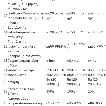
σk1/k1 (1ς, 1 μήνας)
Μη γραμμικό
coefficientComprehensive
≤±20 μg το
≤±30 μg το
≤±20 μg το
10
repeatabilityk2/k1 (1ς, 1
/g2
/g2
/g2
μήνας)
Συντελεστής
11
valueTemperature
≤±30 μg/℃
≤±50 μg/℃
≤±30 μg/℃
απόκλισης
Συντελεστής
≤±100 PPM/
12
factorTemperature
≤±50 PPM/℃
≤±50 PPM/
℃
κλίμακας
θόρυβος (η αντίσταση
13
δειγματοληψίας είναι
≤4mv
≤8.4mv
≤4mv
840Ω)
14
Φυσική συχνότητα
350~800 Hz
350~800 Hz
350~800 H
15
εύρος ζώνης
800~2500 Hz
800~2500 Hz
800~2500 
5g (20-
5g (20-
5g (20-
16
δόνηση
2000Hz)
2000Hz)
2000Hz)
Κλονισμός (0.5ms,
17
150g
150g
150g
1/2sin)
Λειτουργούσα
18
temperaturemeasuring
-40-+85℃
-40-+85℃
-40-+85℃