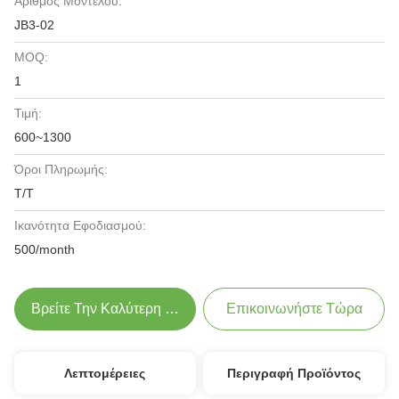
Αριθμός Μοντέλου:
JB3-02
MOQ:
1
Τιμή:
600~1300
Όροι Πληρωμής:
T/T
Ικανότητα Εφοδιασμού:
500/month
Βρείτε Την Καλύτερη Τιμή
Επικοινωνήστε Τώρα
Λεπτομέρειες
Περιγραφή Προϊόντος