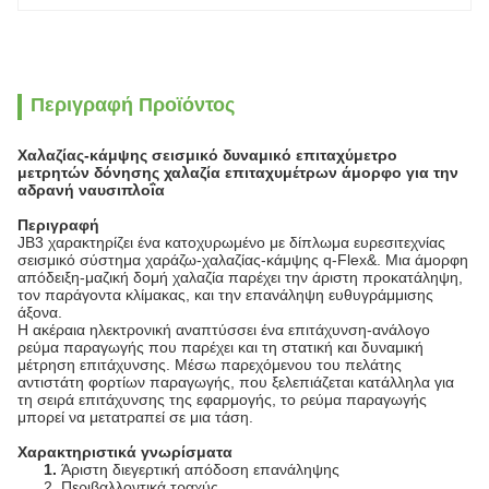
Περιγραφή Προϊόντος
Χαλαζίας-κάμψης σεισμικό δυναμικό επιταχύμετρο
μετρητών δόνησης χαλαζία επιταχυμέτρων άμορφο για την
αδρανή ναυσιπλοΐα
Περιγραφή
JB3 χαρακτηρίζει ένα κατοχυρωμένο με δίπλωμα ευρεσιτεχνίας
σεισμικό σύστημα χαράζω-χαλαζίας-κάμψης q-Flex&. Μια άμορφη
απόδειξη-μαζική δομή χαλαζία παρέχει την άριστη προκατάληψη,
τον παράγοντα κλίμακας, και την επανάληψη ευθυγράμμισης
άξονα.
Η ακέραια ηλεκτρονική αναπτύσσει ένα επιτάχυνση-ανάλογο
ρεύμα παραγωγής που παρέχει και τη στατική και δυναμική
μέτρηση επιτάχυνσης. Μέσω παρεχόμενου του πελάτης
αντιστάτη φορτίων παραγωγής, που ξελεπιάζεται κατάλληλα για
τη σειρά επιτάχυνσης της εφαρμογής, το ρεύμα παραγωγής
μπορεί να μετατραπεί σε μια τάση.
Χαρακτηριστικά γνωρίσματα
1.
Άριστη διεγερτική απόδοση επανάληψης
2. Περιβαλλοντικά τραχύς