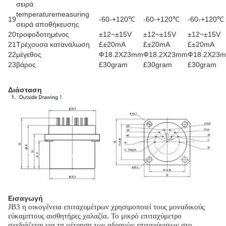
σειρά
temperaturemeasuring
19
-60-+120℃
-60-+120℃
-60-+120℃
σειρά αποθήκευσης
20
τροφοδοτημένος
±12~±15V
±12~±15V
±12~±15V
21
Τρέχουσα κατανάλωση
£±20mA
£±20mA
£±20mA
22
μέγεθος
Ф18.2X23mm
Ф18.2X23mm
Ф18.2X23
23
βάρος
£30gram
£30gram
£30gram
Διάσταση
Εισαγωγή
JB3 η οικογένεια επιταχυμέτρων χρησιμοποιεί τους μοναδικούς
εύκαμπτους αισθητήρες χαλαζία. Το μικρό επιταχύμετρο
σχεδιάζεται για τη μέτρηση των αδρανών επιταχύνσεων στο