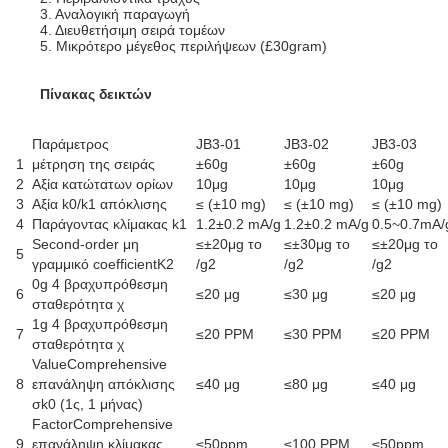
3. Αναλογική παραγωγή
4. Διευθετήσιμη σειρά τομέων
5. Μικρότερο μέγεθος περιλήψεων (£30gram)
Πίνακας δεικτών
Παράμετρος
JB3-01
JB3-02
JB3-03
1
μέτρηση της σειράς
±60g
±60g
±60g
2
Αξία κατώτατων ορίων
10μg
10μg
10μg
3
Αξία k0/k1 απόκλισης
≤ (±10 mg)
≤ (±10 mg)
≤ (±10 mg)
4
Παράγοντας κλίμακας k1
1.2±0.2 mA/g
1.2±0.2 mA/g
0.5~0.7mA/
Second-order μη
≤±20μg το
≤±30μg το
≤±20μg το
5
γραμμικό coefficientK2
/g2
/g2
/g2
0g 4 βραχυπρόθεσμη
6
≤20 μg
≤30 μg
≤20 μg
σταθερότητα χ
1g 4 βραχυπρόθεσμη
7
≤20 PPM
≤30 PPM
≤20 PPM
σταθερότητα χ
ValueComprehensive
8
επανάληψη απόκλισης
≤40 μg
≤80 μg
≤40 μg
σk0 (1ς, 1 μήνας)
FactorComprehensive
9
επανάληψη κλίμακας
≤50ppm
≤100 PPM
≤50ppm