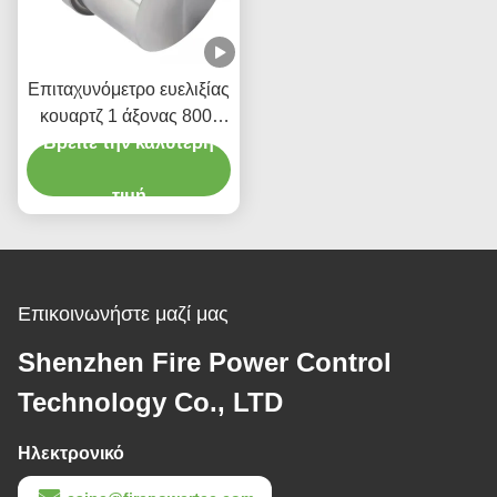
Επιταχυνόμετρο ευελιξίας
κουαρτζ 1 άξονας 800-
Βρείτε την καλύτερη
2500Hz με υψηλή
ακρίβεια
τιμή
Επικοινωνήστε μαζί μας
Shenzhen Fire Power Control
Technology Co., LTD
Ηλεκτρονικό