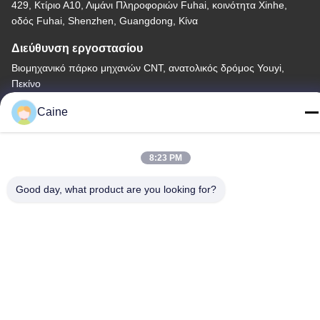
429, Κτίριο Α10, Λιμάνι Πληροφοριών Fuhai, κοινότητα Xinhe,
οδός Fuhai, Shenzhen, Guangdong, Κίνα
Διεύθυνση εργοστασίου
Βιομηχανικό πάρκο μηχανών CNT, ανατολικός δρόμος Youyi,
Πεκίνο
Τηλεφώνημα
Caine
86-755-23097872
8:23 PM
Good day, what product are you looking for?
Κίνα Καλή ποιότητα Αισθητήρας γυροσκοπίων επιταχυμέτρων
Προμηθευτής. -2026 Shenzhen Fire Power Control Technology
Co., LTD Όλα τα δικαιώματα διατηρούνται.
Πολιτική απορρήτου
|
Sitemap