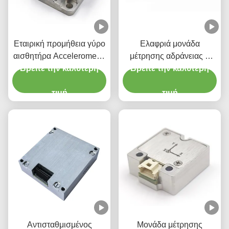
Εταιρική προμήθεια γύρο
Ελαφριά μονάδα
αισθητήρα Accelerometer
μέτρησης αδράνειας 6
Βρείτε την καλύτερη
Stim300 IMU
Βρείτε την καλύτερη
αξόνων Γυροσκόπιο
αισθητήρα επιταχυντή
τιμή
τιμή
Αντισταθμισμένος
Μονάδα μέτρησης