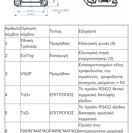
Αριθμός
Ορισμός
Τύπος
Εξηγήστε
κόμβου
κόμβου
Εθνική
1
Προμήθεια
Ηλεκτρική γωνία (4)
Τράπεζα
Εξωτερική πηγή
2
ExtTrig
Εισαγωγή
ενεργοποίησης (3)
Επικαιροποιημένο τέλος
τροφοδοσίας του
3
VSUP
Προμήθεια
προϊόντος, τροφοδοσία
συνεχούς ρεύματος + 5V
Το προϊόν RS422 θετικό
4
TxD+
ΕΠΙΤΡΟΠΟΣ
τερματικό διεπαφής
εξόδου
Το προϊόν RS422 έξοδος
5
TxD-
ΕΠΙΤΡΟΠΟΣ
διεπαφής αρνητικό
τερματικό
Προϊόν που
6
ΠΑΡΑΓΜΑΤΙΚΟ
ΠΑΡΑΓΜΑΤΙΚΟ
απομονώνεται μηχανικά