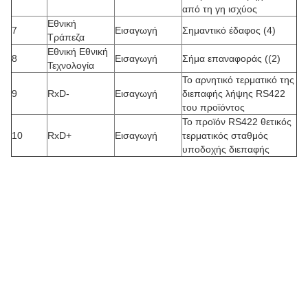
από τη γη ισχύος
Εθνική
7
Εισαγωγή
Σημαντικό έδαφος (4)
Τράπεζα
Εθνική Εθνική
8
Εισαγωγή
Σήμα επαναφοράς ((2)
Τεχνολογία
Το αρνητικό τερματικό της
9
RxD-
Εισαγωγή
διεπαφής λήψης RS422
του προϊόντος
Το προϊόν RS422 θετικός
10
RxD+
Εισαγωγή
τερματικός σταθμός
υποδοχής διεπαφής