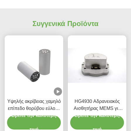
Συγγενικά Προϊόντα
Υψηλής ακρίβειας χαμηλό
HG4930 Αδρανειακός
επίπεδο θορύβου εύλογο
Αισθητήρας MEMS για
Βρείτε την καλύτερη
κόστος Οπτική
Βρείτε την καλύτερη
Αισθητήρες
αισθητήρας
Προσανατολισμού
γυροσκόπησης
τιμή
Κίνησης Ακριβείας
τιμή