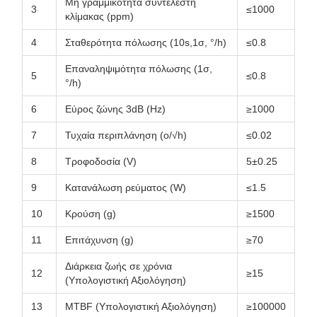
Μη γραμμικότητα συντελεστή
3
≤1000
κλίμακας (ppm)
4
Σταθερότητα πόλωσης (10s,1σ, °/h)
≤0.8
Επαναληψιμότητα πόλωσης (1σ,
5
≤0.8
°/h)
6
Εύρος ζώνης 3dB (Hz)
≥1000
7
Τυχαία περιπλάνηση (o/√h)
≤0.02
8
Τροφοδοσία (V)
5±0.25
9
Κατανάλωση ρεύματος (W)
≤1.5
10
Κρούση (g)
≥1500
11
Επιτάχυνση (g)
≥70
Διάρκεια ζωής σε χρόνια
12
≥15
(Υπολογιστική Αξιολόγηση)
13
MTBF (Υπολογιστική Αξιολόγηση)
≥100000