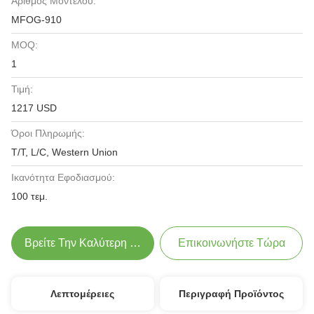
Αριθμός Μοντέλου:
MFOG-910
MOQ:
1
Τιμή:
1217 USD
Όροι Πληρωμής:
T/T, L/C, Western Union
Ικανότητα Εφοδιασμού:
100 τεμ.
Βρείτε Την Καλύτερη Τιμή
Επικοινωνήστε Τώρα
Λεπτομέρειες
Περιγραφή Προϊόντος