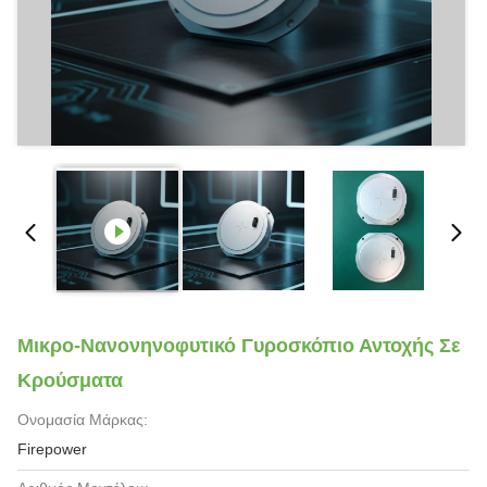
Μικρο-Νανονηνοφυτικό Γυροσκόπιο Αντοχής Σε
Κρούσματα
Ονομασία Μάρκας:
Firepower