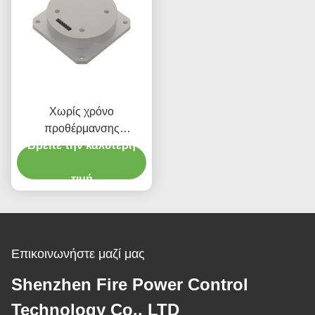
Χωρίς χρόνο
προθέρμανσης
Γυροσκόπιο οπτικής ινών
Βρείτε την καλύτερη
με ευρύ δυναμικό εύρος
200g Τρόπος εξόδου RS-
τιμή
422
Επικοινωνήστε μαζί μας
Shenzhen Fire Power Control
Technology Co., LTD