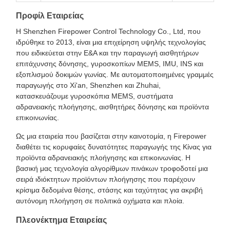
Προφίλ Εταιρείας
Η Shenzhen Firepower Control Technology Co., Ltd, που
ιδρύθηκε το 2013, είναι μια επιχείρηση υψηλής τεχνολογίας
που ειδικεύεται στην Ε&Α και την παραγωγή αισθητήρων
επιτάχυνσης δόνησης, γυροσκοπίων MEMS, IMU, INS και
εξοπλισμού δοκιμών γωνίας. Με αυτοματοποιημένες γραμμές
παραγωγής στο Xi'an, Shenzhen και Zhuhai,
κατασκευάζουμε γυροσκόπια MEMS, συστήματα
αδρανειακής πλοήγησης, αισθητήρες δόνησης και προϊόντα
επικοινωνίας.
Ως μια εταιρεία που βασίζεται στην καινοτομία, η Firepower
διαθέτει τις κορυφαίες δυνατότητες παραγωγής της Κίνας για
προϊόντα αδρανειακής πλοήγησης και επικοινωνίας. Η
βασική μας τεχνολογία αλγορίθμων πινάκων τροφοδοτεί μια
σειρά ιδιόκτητων προϊόντων πλοήγησης που παρέχουν
κρίσιμα δεδομένα θέσης, στάσης και ταχύτητας για ακριβή
αυτόνομη πλοήγηση σε πολιτικά οχήματα και πλοία.
Πλεονέκτημα Εταιρείας