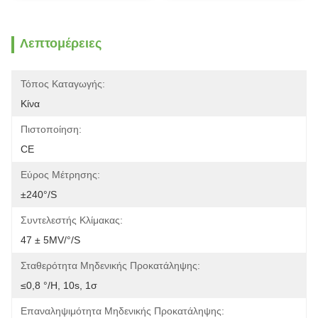
Λεπτομέρειες
Τόπος Καταγωγής:
Κίνα
Πιστοποίηση:
CE
Εύρος Μέτρησης:
±240°/s
Συντελεστής Κλίμακας:
47 ± 5MV/°/s
Σταθερότητα Μηδενικής Προκατάληψης:
≤0,8 °/h, 10s, 1σ
Επαναληψιμότητα Μηδενικής Προκατάληψης: