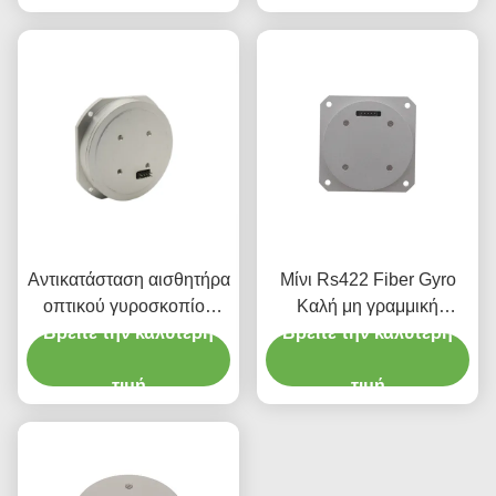
Αντικατάσταση αισθητήρα
Μίνι Rs422 Fiber Gyro
οπτικού γυροσκοπίου
Καλή μη γραμμική
ινών με ενσωματωμένα
Βρείτε την καλύτερη
σταθερότητα μηδενικής
Βρείτε την καλύτερη
φωτοανταλλακτικά
μεροληψίας
πυριτίου Fizoptika Vg910
τιμή
τιμή