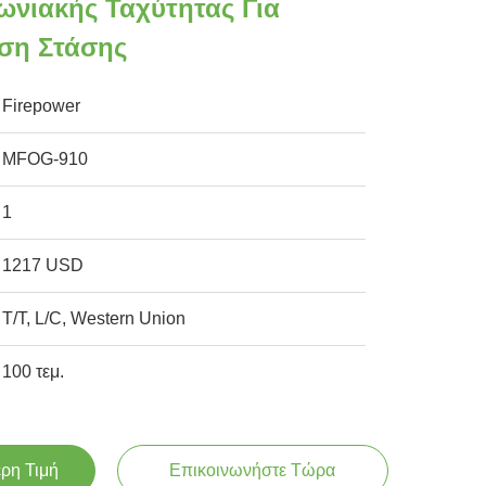
ωνιακής Ταχύτητας Για
ση Στάσης
Firepower
MFOG-910
1
1217 USD
T/T, L/C, Western Union
100 τεμ.
ερη Τιμή
Επικοινωνήστε Τώρα