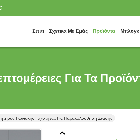
D
Σπίτι
Σχετικά Με Εμάς
Προϊόντα
Μπλογκ
επτομέρειες Για Τα Προϊόν
θητήρας Γωνιακής Ταχύτητας Για Παρακολούθηση Στάσης