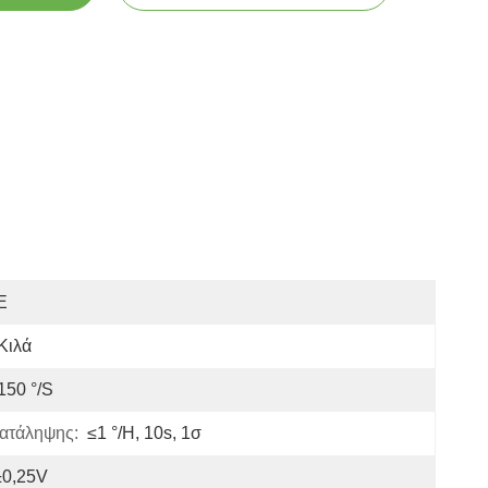
E
Κιλά
150 °/s
ατάληψης:
≤1 °/h, 10s, 1σ
±0,25V