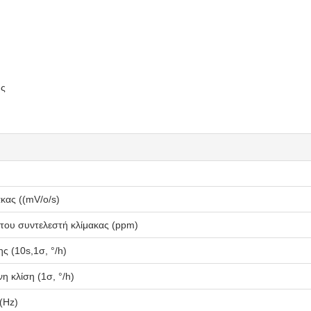
ης
κας ((mV/o/s)
του συντελεστή κλίμακας (ppm)
ς (10s,1σ, °/h)
 κλίση (1σ, °/h)
(Hz)