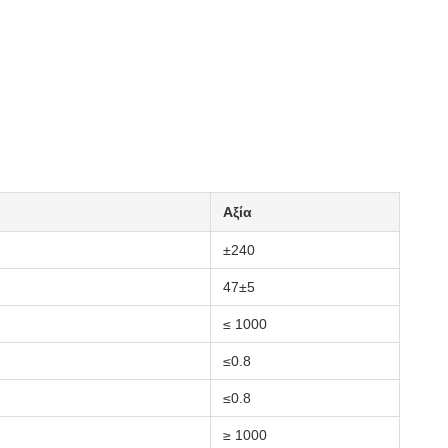
Αξία
±240
47±5
≤ 1000
≤0.8
≤0.8
≥ 1000