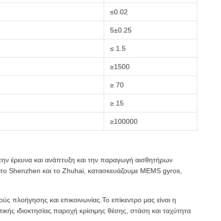
≤0.02
5±0.25
≤ 1.5
≥1500
≥ 70
≥ 15
≥100000
 στην έρευνα και ανάπτυξη και την παραγωγή αισθητήρων
 το Shenzhen και το Zhuhai, κατασκευάζουμε MEMS gyros,
ούς πλοήγησης και επικοινωνίας.Το επίκεντρο μας είναι η
ικής ιδιοκτησίας.παροχή κρίσιμης θέσης, στάση και ταχύτητα