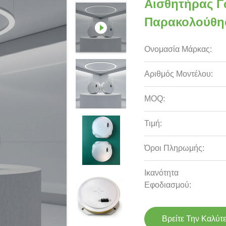
Αισθητήρας Γ
Παρακολούθη
Ονομασία Μάρκας:
Αριθμός Μοντέλου:
MOQ:
Τιμή:
Όροι Πληρωμής:
Ικανότητα
Εφοδιασμού:
Βρείτε Την Καλύτ