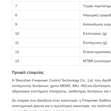
7
Τυχαίο περπάτημ
8
Ηλεκτρική τροφοδ
9
Κατανάλωση ενέρ
10
Επιπτώσεις (g)
11
Επιτάχυνση (g)
12
Ετήσια εργασιακή
13
ΜΤΒΦ (υπολογιστ
Προφίλ εταιρείας
Η Shenzhen Firepower Control Technology Co., Ltd, που ιδρύθη
επιτάχυνσης δονήσεων, gyros MEMS, IMU, INS,και εξοπλισμός
αδρανειακά συστήματα πλοήγησης, αισθητήρες δονήσεων και π
Ως εταιρεία που βασίζεται στην καινοτομία, η Firepower διαθέτ
επιστημονική έρευνα και η τεχνολογική καινοτομία, την ανάπτ