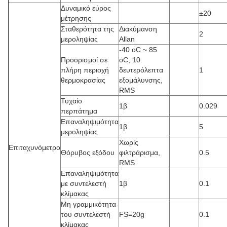
Δυναμικό εύρος
±20
μέτρησης
Σταθερότητα της
Διακύμανση
2
μεροληψίας
Allan
-40 oC ~ 85
Προορισμοί σε
oC, 10
πλήρη περιοχή
δευτερόλεπτα
1
θερμοκρασίας
εξομάλυνσης,
RMS
Τυχαίο
1β
0.029
περπάτημα
Επαναληψιμότητα
1β
5
μεροληψίας
Χωρίς
Επιταχυνόμετρο
Θόρυβος εξόδου
φιλτράρισμα,
0.5
RMS
Επαναληψιμότητα
με συντελεστή
1β
0.1
κλίμακας
Μη γραμμικότητα
του συντελεστή
FS=20g
0.1
κλίμακας