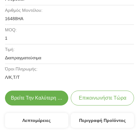
Αριθμός Μοντέλου:
16488HA
MOQ:
1
Τιμή:
Διαπραγματεύσιμα
Όροι Πληρωμής:
Λ/Κ,Τ/Τ
Βρείτε Την Καλύτερη Τιμή
Επικοινωνήστε Τώρα
Λεπτομέρειες
Περιγραφή Προϊόντος