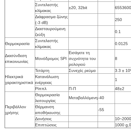
Συντελεστής
±20, 32bit
655360
κλίμακας
Διάφρασμα ζώνης
250
(-3 dB)
Διασταυρούμενη
0.1
ζεύξη
Συντελεστής
Θερμοκρασία
0.0125
κλίμακας
Εισάγετε τη
Διασύνδεση
Μονόδρομος SPI
συχνότητα του
8
επικοινωνίας
ρολογιού
Τετάρτη
Συνεχές ρεύμα
3.3 ± 1
Ηλεκτρικά
Κατανάλωση
1
χαρακτηριστικά
ενέργειας
Ρίππλ
Π-Π
48±2
Θερμοκρασία
Μεταβαλλόμενη
-40
λειτουργίας
Περιβάλλον
Θέρμανση
-55
χρήσης
αποθήκευσης
Δονήσεις
10~2000
Επιπτώσεις
1000 g,