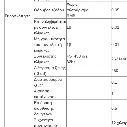
Χωρίς
Θόρυβος εξόδου
φιλτράρισμα,
0.05
RMS
Γυροσκόπηση
Επαναληψιμότητα
με συντελεστή
1β
0.01
κλίμακας
Μη γραμμικότητα
του συντελεστή
1β
0.01
κλίμακας
Συντελεστής
FS=450 o/s,
262144
κλίμακας
32bit
Διάφρασμα ζώνης
250
(-3 dB)
Διασταυρούμενη
0.1
ζεύξη
Αίσθηση
1
επιτάχυνσης
Επίδραση
διόρθωσης
0.5
δονήσεων
Συχνότητα
12 χιλιά
συντονισμού