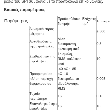
μέσω του SPI σύμφωνα με το πρωτόκολλο επικοινωνίας.
Βασικές παραμέτρους
Προϋποθέσεις
Ελάχιστη
Παράμετρος
Τυπική α
δοκιμής
τιμή
Δυναμικό εύρος
± 500
μέτρησης
Allan
Ασταθερότητα
διακύμανση,
0.3
της μεροληψίας
καλύτερη από
1s ομαλή,
Σταθερότητα της
RMS, καλύτερη
10
μεροληψίας
από
-40 oC ~ 85
Προορισμοί σε
oC, 10
πλήρη περιοχή
δευτερόλεπτα
0.005
θερμοκρασίας
εξομάλυνσης,
RMS
Τυχαίο
1β
0.15
περπάτημα
Επαναληψιμότητα
1β
10
μεροληψίας