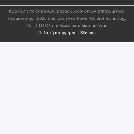
Κίνα Καλή ποιότητα Αισθητήρας γυροσκοπίων επιταχυμέτρων
Προμηθευτής. -2026 Shenzhen Fire Power Control Technology
Co., LTD Όλα τα δικαιώματα διατηρούνται.
Πολιτική απορρήτου
|
Sitemap