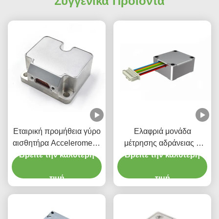
Συγγενικά Προϊόντα
Εταιρική προμήθεια γύρο
Ελαφριά μονάδα
αισθητήρα Accelerometer
μέτρησης αδράνειας 6
Βρείτε την καλύτερη
Stim300 IMU
Βρείτε την καλύτερη
αξόνων Γυροσκόπιο
αισθητήρα επιταχυντή
τιμή
τιμή