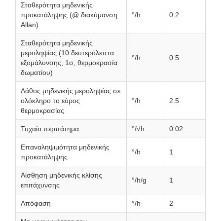
Σταθερότητα μηδενικής
προκατάληψης (@ διακύμανση
°/h
0.2
Allan)
Σταθερότητα μηδενικής
μεροληψίας (10 δευτερόλεπτα
°/h
0.5
εξομάλυνσης, 1σ, θερμοκρασία
δωματίου)
Λάθος μηδενικής μεροληψίας σε
ολόκληρο το εύρος
°/h
2.5
θερμοκρασίας
Τυχαίο περπάτημα
°/√h
0.02
Επαναληψιμότητα μηδενικής
°/h
1
προκατάληψης
Αίσθηση μηδενικής κλίσης
°/h/g
1
επιτάχυνσης
Απόφαση
°/h
2