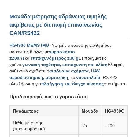
Μονάδα μέτρησης αδράνειας υψηλής
ακρίβειας με διεπαφή επικοινωνίας
CAN/RS422
HG4930 MEMS IMU
- Υψηλής απόδοσης αισθητήρας
αδράνειας 6 άξων με
γυροσκόπιο
±200°/s
και
επιταχυνόμετρος ±30 g
Σε πραγματικό
χρόνο.
γωνιακή ταχύτητα, επιτάχυνση και κλίση
Ελαφρύ,
ανθεκτικό σχεδιασμό
αυτόνομα οχήματα, UAV,
αεροδιαστημική, ρομποτική
, και
ναυσιπλοΐα
. RS-422
ολοκλήρωση για
πλοήγηση και έλεγχο κίνησης
συστήματα.
Προδιαγραφές για το γυροσκόπιο
Παράμετρος
Μονάδα
HG4930C
Πεδίο μέτρησης
°/s
±200
(προσαρμόσιμο)