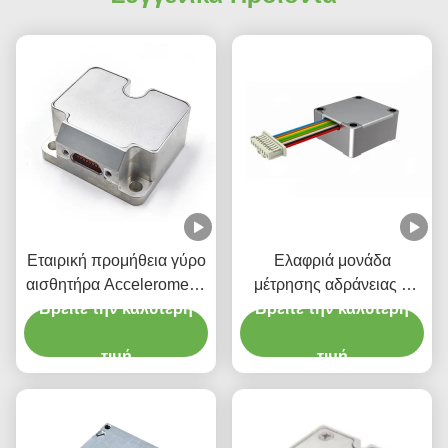
Εταιρική προμήθεια γύρο
Ελαφριά μονάδα
αισθητήρα Accelerometer
μέτρησης αδράνειας 6
Βρείτε την καλύτερη
Stim300 IMU
Βρείτε την καλύτερη
αξόνων Γυροσκόπιο
αισθητήρα επιταχυντή
τιμή
τιμή