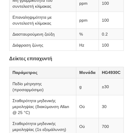
Μη γραμμικότητα του
ppm
100
συντελεστή κλίμακας
Επαναληψιμότητα με
ppm
100
συντελεστή κλίμακας
Διασταυρούμενη ζεύξη
%
0.2
Διάφραση ζώνης
Hz
100
Δείκτες επιταχυντή
Παράμετρος
Μονάδα
HG4930C
Πεδίο μέτρησης
g
±30
(προσαρμόσιμο)
Σταθερότητα μηδενικής
μεροληψίας (διακύμανση Allan
Ού
30
@ 25 °C)
Σταθερότητα μηδενικής
Ού
700
μεροληψίας (1s εξομάλυνση)