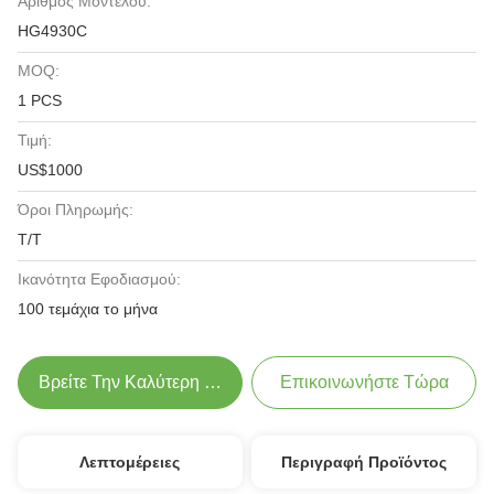
Αριθμός Μοντέλου:
HG4930C
MOQ:
1 PCS
Τιμή:
US$1000
Όροι Πληρωμής:
Τ/Τ
Ικανότητα Εφοδιασμού:
100 τεμάχια το μήνα
Βρείτε Την Καλύτερη Τιμή
Επικοινωνήστε Τώρα
Λεπτομέρειες
Περιγραφή Προϊόντος