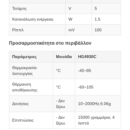
Τετάρτη
V
5
Κατανάλωση ενέργειας
W
1.5
Ρίππλ
mV
100
Προσαρμοστικότητα στο περιβάλλον
Παράμετρος
Μονάδα
HG4930C
Θερμοκρασία
°C
-45~85
λειτουργίας
Θέρμανση
°C
-60~105
αποθήκευσης
- Δεν
Δονήσεις
10~2000Hz,6.06g
ξέρω.
- Δεν
15000 γραμμάρια, 4
Επιπτώσεις
ξέρω.
λεπτά