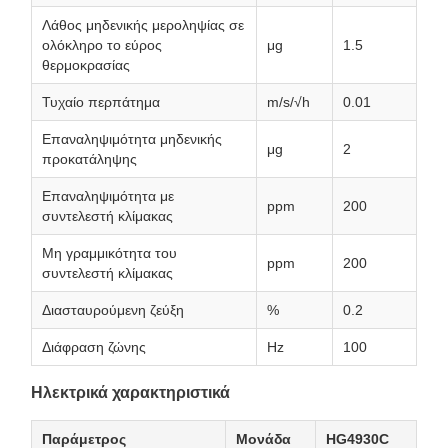
Λάθος μηδενικής μεροληψίας σε
ολόκληρο το εύρος
μg
1.5
θερμοκρασίας
Τυχαίο περπάτημα
m/s/√h
0.01
Επαναληψιμότητα μηδενικής
μg
2
προκατάληψης
Επαναληψιμότητα με
ppm
200
συντελεστή κλίμακας
Μη γραμμικότητα του
ppm
200
συντελεστή κλίμακας
Διασταυρούμενη ζεύξη
%
0.2
Διάφραση ζώνης
Hz
100
Ηλεκτρικά χαρακτηριστικά
Παράμετρος
Μονάδα
HG4930C