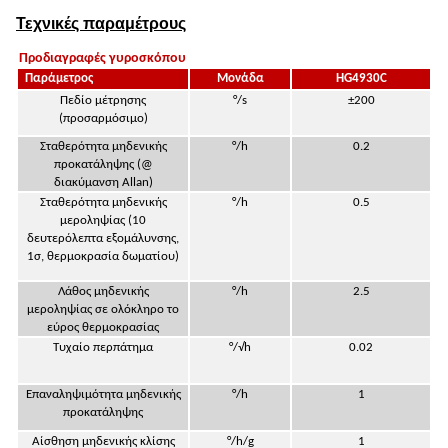
Τεχνικές παραμέτρους
Προδιαγραφές γυροσκόπου
Παράμετρος
Μονάδα
HG4930C
Πεδίο μέτρησης
°/s
±200
(προσαρμόσιμο)
Σταθερότητα μηδενικής
°/h
0.2
προκατάληψης (@
διακύμανση Allan)
Σταθερότητα μηδενικής
°/h
0.5
μεροληψίας (10
δευτερόλεπτα εξομάλυνσης,
1σ, θερμοκρασία δωματίου)
Λάθος μηδενικής
°/h
2.5
μεροληψίας σε ολόκληρο το
εύρος θερμοκρασίας
Τυχαίο περπάτημα
°/√h
0.02
Επαναληψιμότητα μηδενικής
°/h
1
προκατάληψης
Αίσθηση μηδενικής κλίσης
°/h/g
1