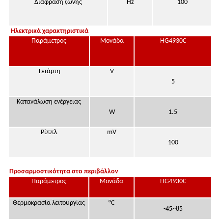
Διάφραση ζώνης
Hz
100
Ηλεκτρικά χαρακτηριστικά
Παράμετρος
Μονάδα
HG4930C
Τετάρτη
V
5
Κατανάλωση ενέργειας
W
1.5
Ρίππλ
mV
100
Προσαρμοστικότητα στο περιβάλλον
Παράμετρος
Μονάδα
HG4930C
Θερμοκρασία λειτουργίας
°C
-45~85