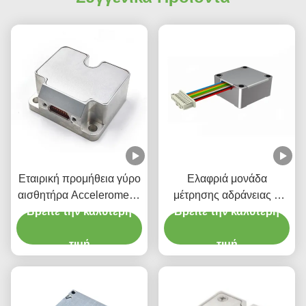
Εταιρική προμήθεια γύρο
Ελαφριά μονάδα
αισθητήρα Accelerometer
μέτρησης αδράνειας 6
Βρείτε την καλύτερη
Stim300 IMU
Βρείτε την καλύτερη
αξόνων Γυροσκόπιο
αισθητήρα επιταχυντή
τιμή
τιμή