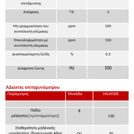
επιτάχυνσης
Απόφαση
°/h
2
Μη γραμμικότητα του
ppm
100
συντελεστή κλίμακας
Επαναληψιμότητα με
ppm
100
συντελεστή κλίμακας
Διασταυρούμενη ζεύξη
%
0.2
Hz
100
Διάφραση ζώνης
Α
Δείκτες επιταχυνόμετρου
Παράμετρος
Μονάδα
HG4930C
Πεδίο
g
(προσαρμόσιμη)
μέτρησης
±30
Σταθερότητα μηδενικής
μεροληψίας (διακύμανση Allan
Ού
30