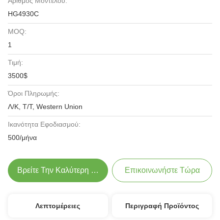
Αριθμός Μοντέλου:
HG4930C
MOQ:
1
Τιμή:
3500$
Όροι Πληρωμής:
Λ/Κ, Τ/Τ, Western Union
Ικανότητα Εφοδιασμού:
500/μήνα
Βρείτε Την Καλύτερη Τιμή
Επικοινωνήστε Τώρα
Λεπτομέρειες
Περιγραφή Προϊόντος