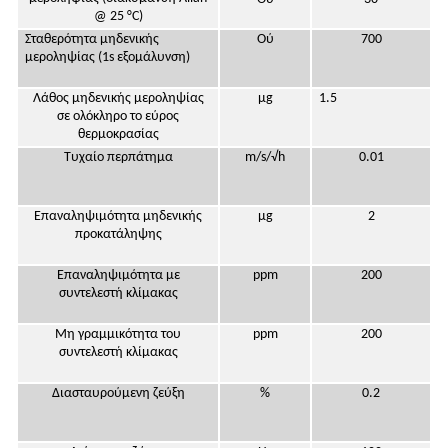
@ 25 °C)
Σταθερότητα μηδενικής
Ού
700
μεροληψίας (1s εξομάλυνση)
Λάθος μηδενικής μεροληψίας
μg
1.5
σε ολόκληρο το εύρος
θερμοκρασίας
Τυχαίο περπάτημα
m/s/√h
0.01
Επαναληψιμότητα μηδενικής
μg
2
προκατάληψης
Επαναληψιμότητα με
ppm
200
συντελεστή κλίμακας
Μη γραμμικότητα του
ppm
200
συντελεστή κλίμακας
Διασταυρούμενη ζεύξη
%
0.2