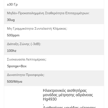
±30 Γρ
Μηδέν-Προκατειλημμένη Σταθερότητα Επιταχυμέτρων:
30ug
Μη Γραμμικότητα Συντελεστή Κλίμακας:
500ppm
Διάταξη Ζώνης (-3dB):
100hz
Συσκευασία Λεπτομέρειες:
Sponge+box
Δυνατότητα Προσφοράς:
500/μήνα
Ηλεκτρονικός αισθητήρας 
μονάδας μέτρησης αδράνειας 
Hg4930
, 
Αισθητήρας μονάδας μέτρησης 