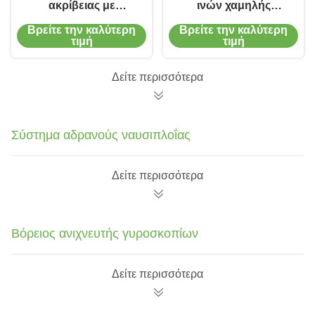
ακρίβειας με
ινών χαμηλής
μονοάξονα ίνες
σταθερότητας μονής
Βρείτε την καλύτερη
Βρείτε την καλύτερη
χαμηλής ισχύος
κατεύθυνσης,
τιμή
τιμή
αδράνεια
αισθητήρας
γυροσκοπίου
Δείτε περισσότερα
οπτικών ινών
ανοιχτού βρόχου
Σύστημα αδρανούς ναυσιπλοΐας
Δείτε περισσότερα
Βόρειος ανιχνευτής γυροσκοπίων
Δείτε περισσότερα