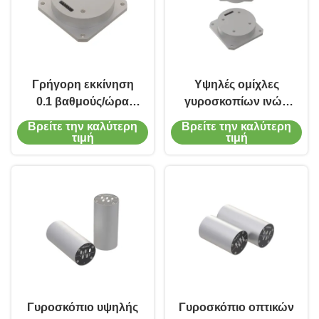
Γρήγορη εκκίνηση
Υψηλές ομίχλες
0.1 βαθμούς/ώρα
γυροσκοπίων ινών
Προδιάθεση Οπτικός
ακρίβειας Triaxial για
Βρείτε την καλύτερη
Βρείτε την καλύτερη
Γυροσυντηρητής
το ενσωματωμένο
τιμή
τιμή
Ναυσιπλοΐας Ομίχλη
σύστημα ναυσιπλοΐας
Στρογγυλός
Μετατροπέας
Γυροσκόπιο υψηλής
Γυροσκόπιο οπτικών