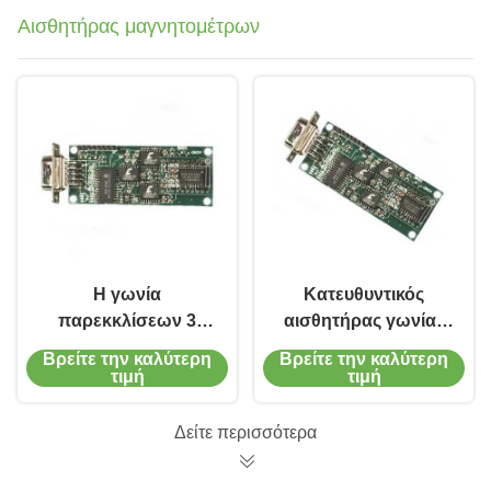
Αισθητήρας μαγνητομέτρων
Η γωνία
Κατευθυντικός
παρεκκλίσεων 3
αισθητήρας γωνίας
μαγνητικός
τίτλων χωρίς τον
Βρείτε την καλύτερη
Βρείτε την καλύτερη
αισθητήρας άξονα,
τίτλο παρεκκλίσεων
τιμή
τιμή
αντικαθιστά τον
μετρητών Gaού
αισθητήρα
ακρίβειας κλίσης
Δείτε περισσότερα
μαγνητομέτρων
Honeywell Hmr2300