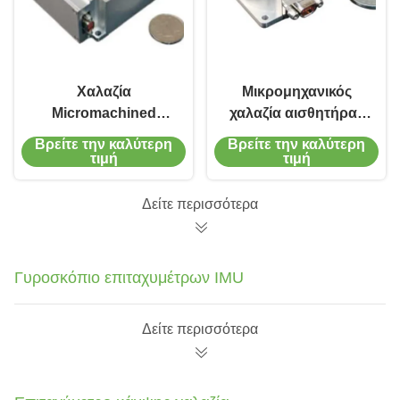
Χαλαζία
Μικρομηχανικός
Micromachined
χαλαζία αισθητήρας
γυροσκοπίων διπλός
γυροσκοπίων
Βρείτε την καλύτερη
Βρείτε την καλύτερη
άξονα αισθητήρας
επιταχυμέτρων
τιμή
τιμή
γυροσκοπίων
δονητών Coriolis
επιταχυμέτρων
παραγωγής άξονα
Δείτε περισσότερα
γυροσκοπίων
γυροσκοπίων ενιαίος
Coriolis δονητικός
Γυροσκόπιο επιταχυμέτρων IMU
Δείτε περισσότερα