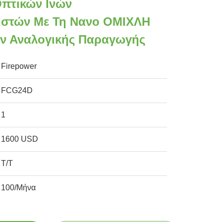
πτικών Ινών
ιστών Με Τη Νανο ΟΜΙΧΛΗ
ν Αναλογικής Παραγωγής
Firepower
FCG24D
1
1600 USD
T/T
100/Μήνα