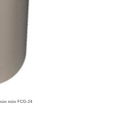
ικών ινών FCG-24