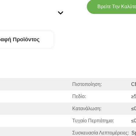
Βρείτε Την Καλύτ
ραφή Προϊόντος
Πιστοποίηση:
C
Πεδίο:
≥
Κατανάλωση:
≤
Τυχαίο Περπάτημα:
≤0
Συσκευασία Λεπτομέρειες:
S