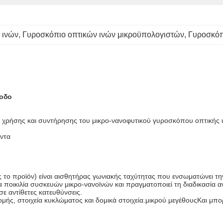
 ινών
, 
Γυροσκόπιο οπτικών ινών μικροϋπολογιστών
, 
Γυροσκόπ
ξοδο
ους χρήσης και συντήρησης του μικρο-νανοφυτικού γυροσκόπου οπτικής 
όντα
το προϊόν) είναι αισθητήρας γωνιακής ταχύτητας που ενσωματώνει την 
α ποικιλία συσκευών μικρο-νανοϊνών και πραγματοποιεί τη διαδικασία 
ε αντίθετες κατευθύνσεις.
ομής, στοιχεία κυκλώματος και δομικά στοιχεία.μικρού μεγέθουςΚαι μπο