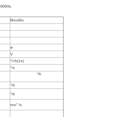
2000Hz.
Μονάδα
w
V
°/√h(1σ)
°/s
°/h
°/h
°/h
mv/° /s