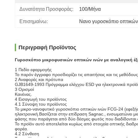
Δυνατότητα Προσφοράς:
100/Μήνα
Επισημαίνω:
Νανο γυροσκόπιο οπτικών
Περιγραφή Προϊόντος
Γυροσκόπιο μικροφυσικών οπτικών ινών με αναλογική έ
1 Πεδίο εφαρμογής
Το παρόν έγγραφο προσδιορίζει τις απαιτήσεις και τις μεθόδ
2 Αναφορές και πρότυπα
GJB1649-1993
Πρόγραμμα ελέγχου ESD για ηλεκτρονικά προϊ
3 Ορισμοί
Κανένας.
4 Εισαγωγή του προϊόντος
4.1 Σύνοψη του προϊόντος
Το μικρο-νανοφυτικό γυροσκόπιο οπτικών ινών FCG-24 (εφεξής 
ηλεκτρονική.Βασίζεται στην επίδραση Sagnac., ενσωματώνει μι
φάσης που παράγεται από δύο δέσμες φωτός που διαδίδονται σ
Το προϊόν αυτό αποτελείται κυρίως από στοιχεία οπτικής διαδρ
φορέα.
4.2 Σύνθεση