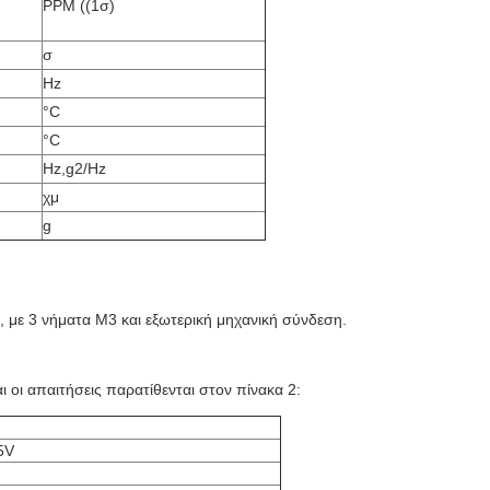
PPM ((1σ)
σ
Hz
°C
°C
Hz,g2/Hz
χμ
g
, με 3 νήματα M3 και εξωτερική μηχανική σύνδεση.
 οι απαιτήσεις παρατίθενται στον πίνακα 2:
5V