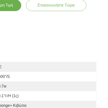
ερη Τιμή
Επικοινωνήστε Τώρα
E
500°/s
0.7w
.1°/√h (1ς)
ponge+ Κιβώτιο