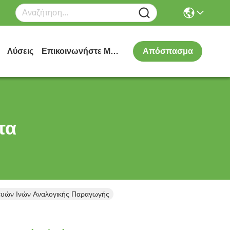
Λύσεις
Επικοινωνήστε Μαζί Μας
Απόσπασμα
τα
υών Ινών Αναλογικής Παραγωγής