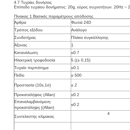
4.7 Τυχαίες δονήσεις
Επίπεδο τυχαίου δονήματος: 20g, εύρος συχνοτήτων: 20Hz ~ 
Πίνακας 1 Βασικές παραμέτρους απόδοσης
Άρθρα
Φωτιά 24D
Τρόπος εξόδου
Ανάλογο
Συνδετήρας
Πλάκα συγκόλλησης
Άξονας
1
Κατανάλωση
≤0.7
Ηλεκτρική τροφοδοσία
5 ((± 0,15)
Τυχαίο περπάτημα
≤0.1
Πεδίο
≥ 500
Προστασία (10s,1σ)
≤ 2
Προκαταλήψεις (Allan)
≤0.2
Επαναλαμβανόμενη
≤0.2
προκατάληψη ((Allan)
4
Συντελεστής κλίμακας