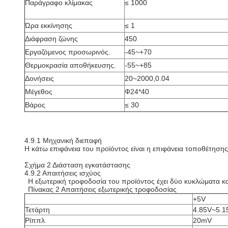
Παράγραφο κλίμακας
≤ 1000
Ώρα εκκίνησης
≤ 1
Διάφραση ζώνης
450
Εργαζόμενος προσωρινός.
-45~+70
Θερμοκρασία αποθήκευσης.
-55~+85
Δονήσεις
20~2000,0.04
Μέγεθος
Φ24*40
Βάρος
≤ 30
4.9.1 Μηχανική διεπαφή
Η κάτω επιφάνεια του προϊόντος είναι η επιφάνεια τοποθέτησης
Σχήμα 2 Διάσταση εγκατάστασης
4.9.2 Απαιτήσεις ισχύος
Η εξωτερική τροφοδοσία του προϊόντος έχει δύο κυκλώματα και
Πίνακας 2 Απαιτήσεις εξωτερικής τροφοδοσίας
+5V
Τετάρτη
4.85V~5.1
Ρίππλ
20mV