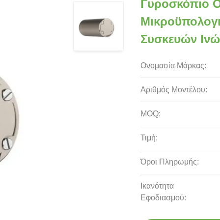
Γυροσκόπιο Ο
Μικροϋπολογ
Συσκευών Ινώ
Ονομασία Μάρκας:
Αριθμός Μοντέλου:
MOQ:
Τιμή:
Όροι Πληρωμής:
Ικανότητα
Εφοδιασμού: