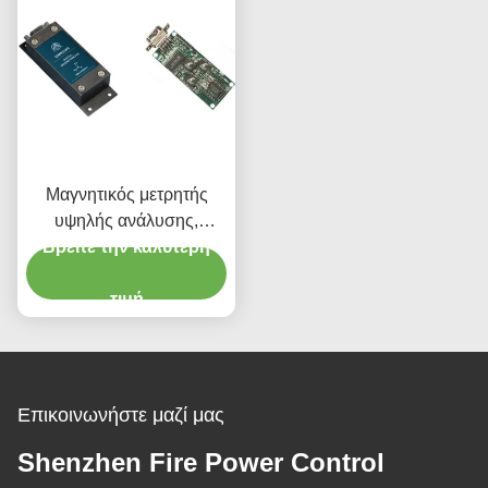
Μαγνητικός μετρητής
υψηλής ανάλυσης,
Βρείτε την καλύτερη
τριαξωνικός ψηφιακή
παραγωγή
μαγνητομέτρων RS232
τιμή
RS485
Επικοινωνήστε μαζί μας
Shenzhen Fire Power Control