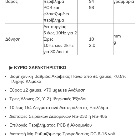
Βάρος
περίβλημα
94
γραμμάρια
PCB και
98
φλαντζωμένο
περίβλημα
Λειτουργίας
5 έως 10Hz για 2
mm
Δόνηση
Ώρες
10
g
10Hz έως 2kHz
2.0
για 30 Λεπτά
▶
ΚΥΡΙΟ ΧΑΡΑΚΤΗΡΙΣΤΙΚΟ
Βιομηχανική Βαθμίδα Ακρίβειας Πάνω από ±1 gauss, <0.5%
Πλήρης Κλίμακα
Εύρος ±2 gauss, <70 µgauss Ανάλυση
Τρεις Άξονες (X, Y, Z) Ψηφιακές Έξοδοι
10 έως 154 Δείγματα ανά Δευτερόλεπτο, Επιλέξιμα
Διεπαφές Σειριακών Δεδομένων RS-232 ή RS-485
Επιλογές Περιβλήματος PCB ή Αλουμινίου
Διεπαφή Μη Ρυθμιζόμενης Τροφοδοσίας DC 6-15 volt