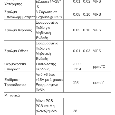
±2gauss@+25°
0.01
0.02
%FS
Υστέρησης
℃
Σφάλμα
3 Σάρωση σε
0.05
0.10
%FS
Επαναληψιμότητας
+2gauss@+25°C
Εφαρμοσμένο
Πεδίο για
Σφάλμα Κέρδους
0.05
0.10
%FS
Μηδενική
Ένδειξη
Εφαρμοσμένο
Πεδίο για
Σφάλμα Offset
0.01
0.03
%FS
Μηδενική
Ένδειξη
Θερμοκρασία
Συντελεστής
-600
ppm/"C
Επίδραση
Κέρδους
±114
Από +6 έως
Επίδραση
+15V με 1 gauss
150
ppm/V
Τροφοδοσίας
Εφαρμοσμένο
Πεδίο
Μηχανικά
Μόνο PCB
PCB και Μη
φλαντζωμένο
28