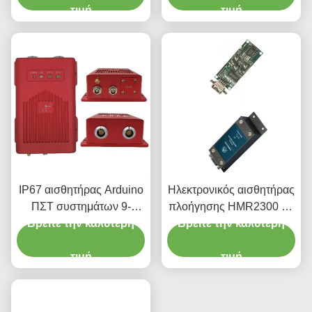
τιμή
τιμή
IP67 αισθητήρας Arduino
Ηλεκτρονικός αισθητήρας
ΠΣΤ συστημάτων 9-
πλοήγησης HMR2300 ±1
Βρείτε την καλύτερη
36VDC ΠΣΤ υψηλής
Βρείτε την καλύτερη
Gauss
επίδοσης
τιμή
τιμή