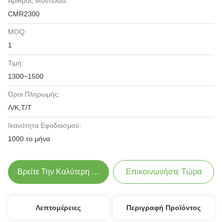
Αριθμός Μοντέλου:
CMR2300
MOQ:
1
Τιμή:
1300~1500
Όροι Πληρωμής:
Λ/Κ,Τ/Τ
Ικανότητα Εφοδιασμού:
1000 το μήνα
Βρείτε Την Καλύτερη Τιμή
Επικοινωνήστε Τώρα
Λεπτομέρειες
Περιγραφή Προϊόντος