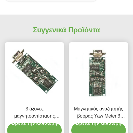
Συγγενικά Προϊόντα
3 άξονες
Μαγνητικός αναζητητής
μαγνητοαντίστασης
βορράς Yaw Meter 3
αισθητήρας Gauss μέτρη
Βρείτε την καλύτερη
Βρείτε την καλύτερη
άξονας μέτρηση της
ψηφιακό μαγνητομέτρο
κατεύθυνσης