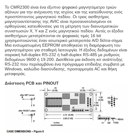
Το CMR2300 είναι ένα έξυπνο ψηφιακό μαγνητόμετρο τριών
αξόνων για την ανίχνευση της ισχύος και της κατεύθυνσης ενός
προσπίπτοντος μαγνητικού πεδίου. Οι τρεις αισθητήρες
μαγνητοαντίστασης της AVIC είναι προσανατολισμένοι σε
ορθογώνιες κατευθύνσεις για τη μέτρηση των διανυσματικών
συνιστωσών X, Y και Z ενός μαγνητικού πεδίου. Αυτές οι έξοδοι
αισθητήρων μετατρέπονται σε ψηφιακές τιμές 16 bit
χρησιμοποιώντας έναν εσωτερικό μετατροπέα A/D δέλτα-σίγμα.
Μια ενσωματωμένη EEPROM αποθηκεύει τη διαμόρφωση του
μαγνητομέτρου για σταθερή λειτουργία. Η έξοδος δεδομένων είναι
σειριακή full-duplex RS-232 ή half-duplex RS-485 με ρυθμούς
δεδομένων 9600 ή 19.200. Διατίθεται μια έκδοση κιτ ανάπτυξης
RS-232 που περιλαμβάνει ένα πρόγραμμα επίδειξης συμβατό με
Windows, καλώδιο διασύνδεσης, προσαρμογέα AC και θήκη
μεταφοράς.
Διάσταση PCB και PINOUT