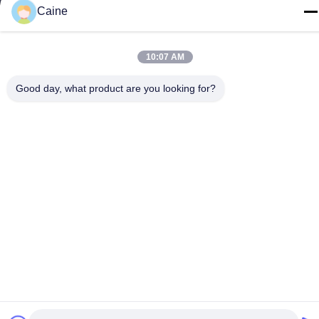
Caine
86-755-23097872
10:07 AM
Good day, what product are you looking for?
Κίνα Καλή ποιότητα Αισθητήρας γυροσκοπίων επιταχυμέτρων
Προμηθευτής. -2026 Shenzhen Fire Power Control Technology
Co., LTD Όλα τα δικαιώματα διατηρούνται.
Πολιτική απορρήτου
|
Sitemap