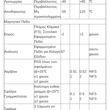
Λειτουργίας
Περιβάλλοντος
-40
+85
℃
Περιβάλλοντος,
Αποθήκευσης
Μη
-55
125
℃
προκατειλημμένη
Μαγνητικό Πεδίο
Πλήρης Κλίμακα
(FS), Συνολικό
Εύρος
-2
+2
gauss
Εφαρμοσμένο
Πεδίο
Εφαρμοσμένο
micro-
Ανάλυση
Πεδίο για Αλλαγή
67
gauss
Εξόδου
RSS όλων των
σφαλμάτων
Ακρίβεια
@+25℃
0.01
0.52
%FS
±1 gauss
1
2
%FS
±2 gauss
Καλύτερη ευθεία
Σφάλμα
γραμμή @+25℃
0.1
0.5
%FS
Γραμμικότητας
±1 gauss
1
2
%FS
±2 gauss
3 Σάρωση σε
Σφάλμα