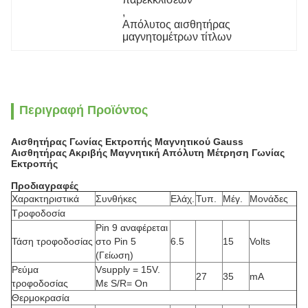
, 
Απόλυτος αισθητήρας 
μαγνητομέτρων τίτλων
Περιγραφή Προϊόντος
Αισθητήρας Γωνίας Εκτροπής Μαγνητικού Gauss
Αισθητήρας Ακριβής Μαγνητική Απόλυτη Μέτρηση Γωνίας
Εκτροπής
Προδιαγραφές
Χαρακτηριστικά
Συνθήκες
Ελάχ.
Τυπ.
Μέγ.
Μονάδες
Τροφοδοσία
Pin 9 αναφέρεται
Τάση τροφοδοσίας
στο Pin 5
6.5
15
Volts
(Γείωση)
Ρεύμα
Vsupply = 15V.
27
35
mA
τροφοδοσίας
Με S/R= On
Θερμοκρασία