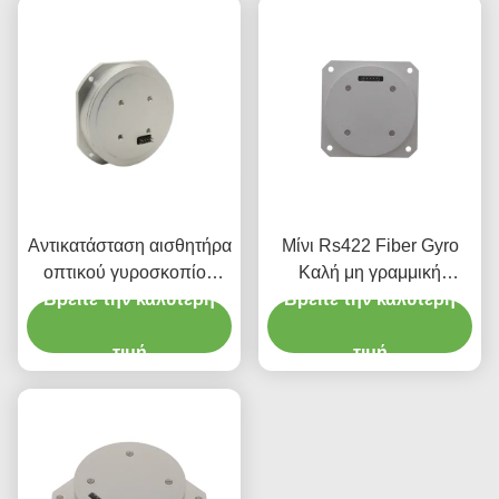
Αντικατάσταση αισθητήρα
Μίνι Rs422 Fiber Gyro
οπτικού γυροσκοπίου
Καλή μη γραμμική
ινών με ενσωματωμένα
Βρείτε την καλύτερη
σταθερότητα μηδενικής
Βρείτε την καλύτερη
φωτοανταλλακτικά
μεροληψίας
πυριτίου Fizoptika Vg910
τιμή
τιμή