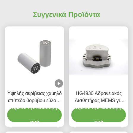
Συγγενικά Προϊόντα
Υψηλής ακρίβειας χαμηλό
HG4930 Αδρανειακός
επίπεδο θορύβου εύλογο
Αισθητήρας MEMS για
Βρείτε την καλύτερη
κόστος Οπτική
Βρείτε την καλύτερη
Αισθητήρες
αισθητήρας
Προσανατολισμού
γυροσκόπησης
τιμή
Κίνησης Ακριβείας
τιμή