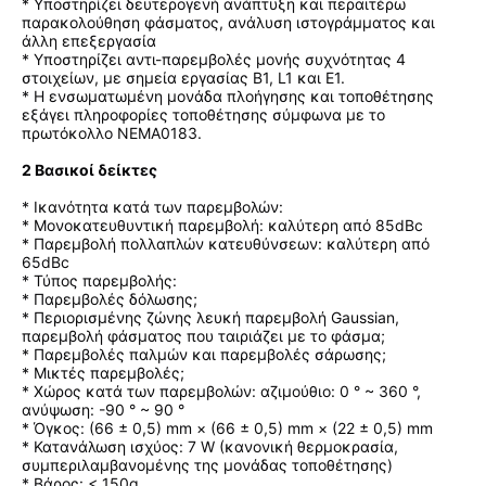
* Υποστηρίζει δευτερογενή ανάπτυξη και περαιτέρω
παρακολούθηση φάσματος, ανάλυση ιστογράμματος και
άλλη επεξεργασία
* Υποστηρίζει αντι-παρεμβολές μονής συχνότητας 4
στοιχείων, με σημεία εργασίας B1, L1 και E1.
* Η ενσωματωμένη μονάδα πλοήγησης και τοποθέτησης
εξάγει πληροφορίες τοποθέτησης σύμφωνα με το
πρωτόκολλο NEMA0183.
2 Βασικοί δείκτες
* Ικανότητα κατά των παρεμβολών:
* Μονοκατευθυντική παρεμβολή: καλύτερη από 85dBc
* Παρεμβολή πολλαπλών κατευθύνσεων: καλύτερη από
65dBc
* Τύπος παρεμβολής:
* Παρεμβολές δόλωσης;
* Περιορισμένης ζώνης λευκή παρεμβολή Gaussian,
παρεμβολή φάσματος που ταιριάζει με το φάσμα;
* Παρεμβολές παλμών και παρεμβολές σάρωσης;
* Μικτές παρεμβολές;
* Χώρος κατά των παρεμβολών: αζιμούθιο: 0 ° ~ 360 °,
ανύψωση: -90 ° ~ 90 °
* Όγκος: (66 ± 0,5) mm × (66 ± 0,5) mm × (22 ± 0,5) mm
* Κατανάλωση ισχύος: 7 W (κανονική θερμοκρασία,
συμπεριλαμβανομένης της μονάδας τοποθέτησης)
* Βάρος: < 150g