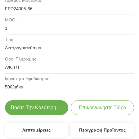
Αριθμός Μοντέλου:
FPD24005-66
MOQ:
1
Τιμή:
Διαπραγματεύσιμα
Όροι Πληρωμής:
Λ/Κ,Τ/Τ
Ικανότητα Εφοδιασμού:
500/μήνα
Βρείτε Την Καλύτερη Τιμή
Επικοινωνήστε Τώρα
Λεπτομέρειες
Περιγραφή Προϊόντος