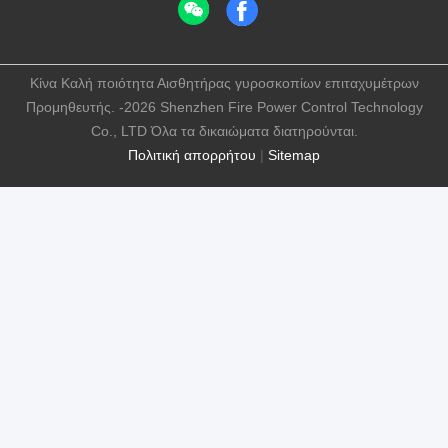
Κίνα Καλή ποιότητα Αισθητήρας γυροσκοπίων επιταχυμέτρων
Προμηθευτής. -2026 Shenzhen Fire Power Control Technology
Co., LTD Όλα τα δικαιώματα διατηρούνται.
Πολιτική απορρήτου
|
Sitemap