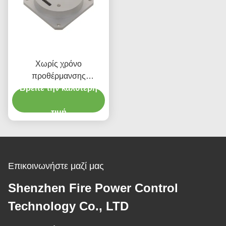
Χωρίς χρόνο
προθέρμανσης
Γυροσκόπιο οπτικής ινών
Βρείτε την καλύτερη
με ευρύ δυναμικό εύρος
200g Τρόπος εξόδου RS-
τιμή
422
Επικοινωνήστε μαζί μας
Shenzhen Fire Power Control
Technology Co., LTD