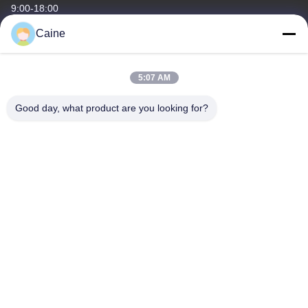
9:00-18:00
Caine
Η διεύθυνσή μας
Διεύθυνση επιχείρησης
5:07 AM
429, Κτίριο Α10, Λιμάνι Πληροφοριών Fuhai, κοινότητα Xinhe,
οδός Fuhai, Shenzhen, Guangdong, Κίνα
Good day, what product are you looking for?
Διεύθυνση εργοστασίου
Βιομηχανικό πάρκο μηχανών CNT, ανατολικός δρόμος Youyi,
Πεκίνο
Τηλεφώνημα
86-755-23097872
Κίνα Καλή ποιότητα Αισθητήρας γυροσκοπίων επιταχυμέτρων
Προμηθευτής. -2026 Shenzhen Fire Power Control Technology