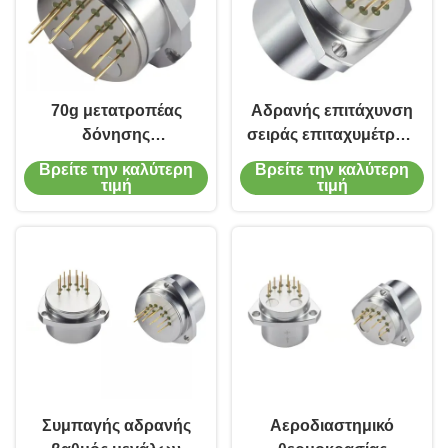
70g μετατροπέας
Αδρανής επιτάχυνση
δόνησης
σειράς επιταχυμέτρων
επιταχυμέτρων κάμψης
50g χαλαζία υψηλής
Βρείτε την καλύτερη
Βρείτε την καλύτερη
χαλαζία σειράς
θερμοκρασίας
τιμή
τιμή
Συμπαγής αδρανής
Αεροδιαστημικό