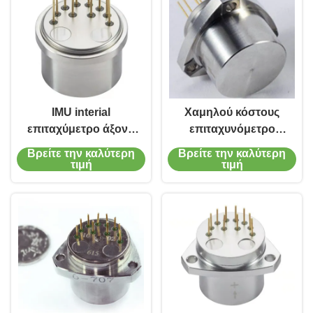
IMU interial
Χαμηλού κόστους
επιταχύμετρο άξονα
επιταχυνόμετρο
επιταχυμέτρων ενιαίο
κάμψης κουαρτζ με
Βρείτε την καλύτερη
Βρείτε την καλύτερη
για την πτήση
ισχυρή αξιοπιστία και
τιμή
τιμή
σταθερότητα