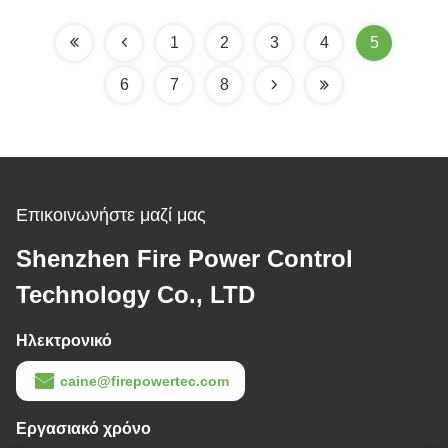
υψηλή ευαίσθητη
επιταχυμέτρων άξονα
επιταχυμέτρων ενιαίο
1
2
3
4
5
6
7
8
Επικοινωνήστε μαζί μας
Shenzhen Fire Power Control
Technology Co., LTD
Ηλεκτρονικό
caine@firepowertec.com
Εργασιακό χρόνο