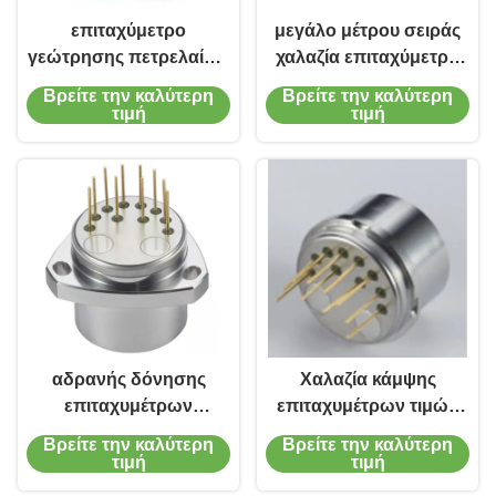
επιταχύμετρο
μεγάλο μέτρου σειράς
γεώτρησης πετρελαίου,
χαλαζία επιταχύμετρο
ακριβής αισθητήρας
κάμψης επιταχυμέτρων
Βρείτε την καλύτερη
Βρείτε την καλύτερη
δόνησης
υψηλό αξιόπιστο
τιμή
τιμή
αδρανής δόνησης
Χαλαζία κάμψης
επιταχυμέτρων
επιταχυμέτρων τιμών
αισθητήρων ενιαία τιμή
υψηλό ακριβές
Βρείτε την καλύτερη
Βρείτε την καλύτερη
επιταχυμέτρων χαλαζία
αναλογικό
τιμή
τιμή
ναυσιπλοΐας άξονα
επιταχύμετρο