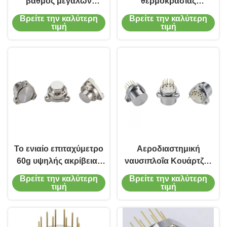
βαθμός μεγάλων
θερμοκρασίας
κλιμάκων δόνησης
αποζημιώσεων
Βρείτε την καλύτερη
Βρείτε την καλύτερη
επιταχυμέτρων χαλαζία
επιταχυμέτρων
τιμή
τιμή
επιταχύμετρο ακρίβειας
δόνησης υψηλό
Το ενιαίο επιταχύμετρο
Αεροδιαστημική
60g υψηλής ακρίβειας
ναυσιπλοΐα Κουάρτζος
άξονα κυμαίνεται την
επιταχυντής κάμψης
Βρείτε την καλύτερη
Βρείτε την καλύτερη
υψηλή σταθερότητα
Αισθητήρας δονήσεων
τιμή
τιμή
για ναυσιπλοΐα
αδράνειας