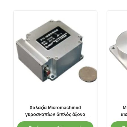
Χαλαζία Micromachined
Μ
γυροσκοπίων διπλός άξονα
αι
αισθητήρας γυροσκοπίων
επιτα