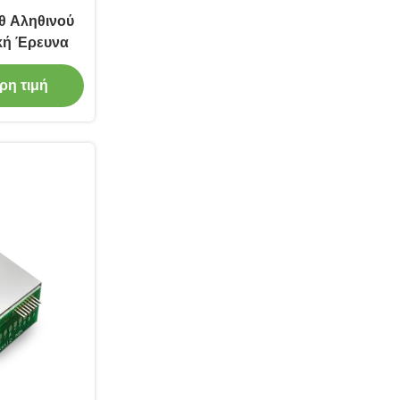
θ Αληθινού
κή Έρευνα
ρη τιμή