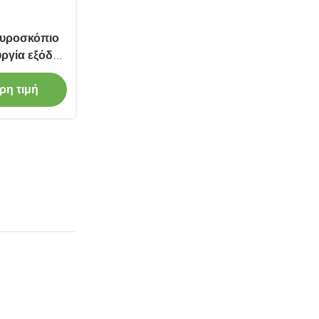
γυροσκόπιο
υργία εξόδου
ή τυχαίας
°/√h
ρη τιμή