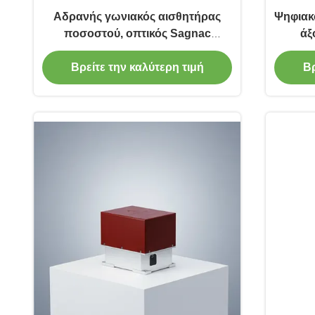
Αδρανής γωνιακός αισθητήρας
Ψηφιακ
ποσοστού, οπτικός Sagnac
άξ
αισθητήρας γυροσκοπίων
γυροσκ
επίδρασης τριαξωνικός
Βρείτε την καλύτερη τιμή
Βρ