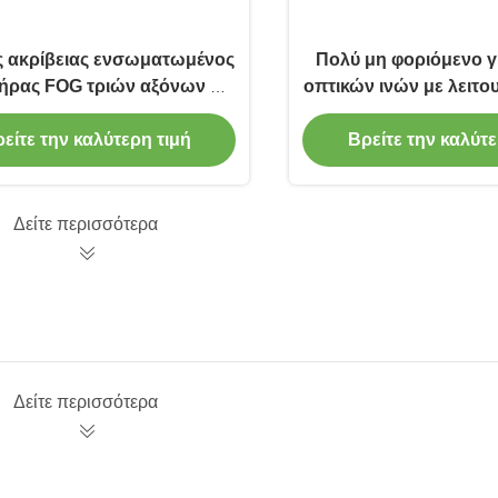
 ακρίβειας ενσωματωμένος
Πολύ μη φοριόμενο 
ήρας FOG τριών αξόνων με
οπτικών ινών με λειτο
ρήγορη ανταπόκριση
RS422 και συντελεστ
πορείας ≤0,03
είτε την καλύτερη τιμή
Βρείτε την καλύτε
Δείτε περισσότερα
Δείτε περισσότερα