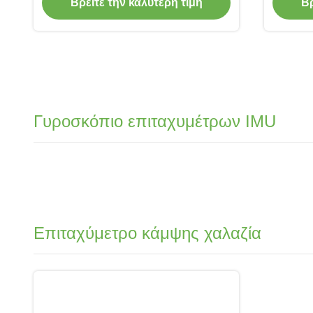
επιταχυμέτρων γυροσκοπίων
παραγ
Βρείτε την καλύτερη τιμή
Βρ
Coriolis δονητικός
Γυροσκόπιο επιταχυμέτρων IMU
Επιταχύμετρο κάμψης χαλαζία