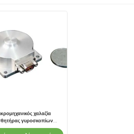
ικρομηχανικός χαλαζία
σθητήρας γυροσκοπίων
χυμέτρων δονητών Coriolis