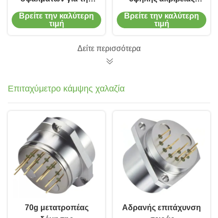
πλοήγηση
MEMS με αστάθεια
Βρείτε την καλύτερη
Βρείτε την καλύτερη
προκατάληψης 1°/h
τιμή
τιμή
για γύρο επιταχυντή
IMU
Δείτε περισσότερα
Επιταχύμετρο κάμψης χαλαζία
70g μετατροπέας
Αδρανής επιτάχυνση