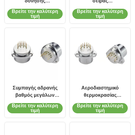
δόνησης
σειράς
επιταχυμέτρων
επιταχυμέτρων 50g
Βρείτε την καλύτερη
Βρείτε την καλύτερη
κάμψης χαλαζία
χαλαζία υψηλής
τιμή
τιμή
σειράς
θερμοκρασίας
Συμπαγής αδρανής
Αεροδιαστημικό
βαθμός μεγάλων
θερμοκρασίας
κλιμάκων δόνησης
αποζημιώσεων
Βρείτε την καλύτερη
Βρείτε την καλύτερη
επιταχυμέτρων
επιταχυμέτρων
τιμή
τιμή
χαλαζία
επιταχύμετρο
ακρίβειας δόνησης
υψηλό