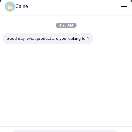
Caine
Η διεύθυνσή μας
Διεύθυνση επιχείρησης
4:23 AM
429, Κτίριο Α10, Λιμάνι Πληροφοριών Fuhai, κοινότητα Xinhe,
οδός Fuhai, Shenzhen, Guangdong, Κίνα
Good day, what product are you looking for?
Διεύθυνση εργοστασίου
Βιομηχανικό πάρκο μηχανών CNT, ανατολικός δρόμος Youyi,
Πεκίνο
Τηλεφώνημα
86-755-23097872
Κίνα Καλή ποιότητα Αισθητήρας γυροσκοπίων επιταχυμέτρων
Προμηθευτής. -2026 Shenzhen Fire Power Control Technology
Co., LTD Όλα τα δικαιώματα διατηρούνται.