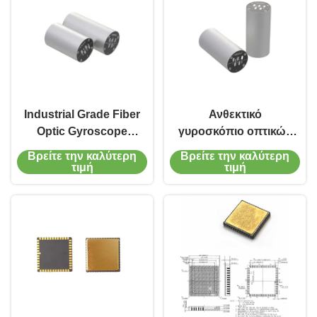
Industrial Grade Fiber
Ανθεκτικό
Optic Gyroscope
γυροσκόπιο οπτικών
MFOG-24 ±500°/s
ινών MFOG-24 με
Βρείτε την καλύτερη
Βρείτε την καλύτερη
Range ≤1.5W Low
αντοχή σε δονήσεις
τιμή
τιμή
Power for Precision
20g ≤30g βάρος και
Motion Control
γωνιακή ταχύτητα
Automation
500°/s για ναυσιπλοΐα