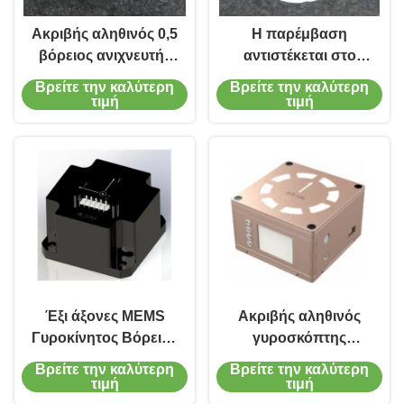
Ακριβής αληθινός 0,5
Η παρέμβαση
βόρειος ανιχνευτής
αντιστέκεται στο
γυροσκοπίων SEC
Βορρά επιδιώκων τη
Βρείτε την καλύτερη
Βρείτε την καλύτερη
για το σύστημα
συσκευή για τη
τιμή
τιμή
αναφοράς
ναυσιπλοΐα και τον
τοποθέτησης
έλεγχο
Έξι άξονες MEMS
Ακριβής αληθινός
Γυροκίνητος Βόρειος
γυροσκόπτης
Αναζητητής 0,5
Βόρειος Αναζητητής
Βρείτε την καλύτερη
Βρείτε την καλύτερη
δευτερόλεπτα Υψηλή
Γυροσκόπτης
τιμή
τιμή
απόδοση μέτρησης
Βόρειος Αναζητητής