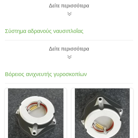
24bit
ψηφιακή έξοδος για
Δείτε περισσότερα
σταθεροποίηση UAV
υψηλής ταχύτητας
Σύστημα αδρανούς ναυσιπλοΐας
Δείτε περισσότερα
Βόρειος ανιχνευτής γυροσκοπίων