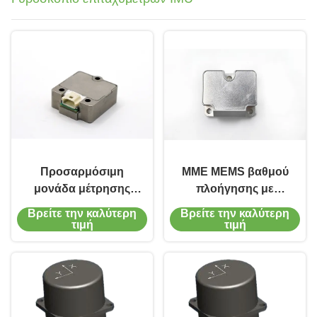
Προσαρμόσιμη
ΜΜΕ MEMS βαθμού
μονάδα μέτρησης
πλοήγησης με
αδράνειας με
γυροσκόπιο
Βρείτε την καλύτερη
Βρείτε την καλύτερη
σταθερότητα κλίσης
επιταχυντή 3 άξων
τιμή
τιμή
3°/ώρα