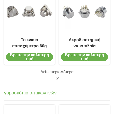
Το ενιαίο
Αεροδιαστημική
επιταχύμετρο 60g
ναυσιπλοΐα
υψηλής ακρίβειας
Κουάρτζος
Βρείτε την καλύτερη
Βρείτε την καλύτερη
άξονα κυμαίνεται την
επιταχυντής κάμψης
τιμή
τιμή
υψηλή σταθερότητα
Αισθητήρας
δονήσεων για
Δείτε περισσότερα
ναυσιπλοΐα
αδράνειας
γυροσκόπιο οπτικών ινών