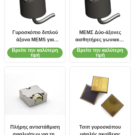
Γυροσκόπιο διπλού
ΜΕΜΣ Δύο-άξονες
άξονα MEMS για
αισθητήρες γωνιακής
ακριβή μέτρηση
ταχύτητας για
Βρείτε την καλύτερη
Βρείτε την καλύτερη
γωνιακής ταχύτητας
πλοήγηση και
τιμή
τιμή
χαρτογράφηση
Πλήρης αντιστάθμιση
Τσιπ γυροσκόπου
σφαλμάτων για την
υψηλής ακρίβειας