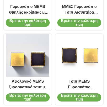
Γυροσκόπιο MEMS
ΜΜΕΣ Γυροσκόπιο
υψηλής ακρίβειας με
Τσιπ Αισθητήρα
πλάτος ζώνης 180Hz
γωνιακής ταχύτητας
Βρείτε την καλύτερη
Βρείτε την καλύτερη
0.05deg/h
με 0,05°/h Προστασία
τιμή
τιμή
Σταθερότητα
400°/s Περιοχή
μεροληψίας και
μέτρησης και SPI
ψηφιακή έξοδος SPI
ψηφιακή έξοδος
Αξιολογικό MEMS
Τσιπ MEMS
ζυροσκοπικό τσιπ με
Γυροσκόπιο
εύρος μέτρησης
MGZ330HC-O1 με
Βρείτε την καλύτερη
Βρείτε την καλύτερη
400°/s εύρος ζώνης
εύρος ζώνης 300Hz
τιμή
τιμή
200Hz και έξοδο SPI
0.1deg / h Bias και SPI